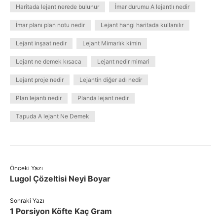
Haritada lejant nerede bulunur
İmar durumu A lejantlı nedir
İmar planı plan notu nedir
Lejant hangi haritada kullanılır
Lejant inşaat nedir
Lejant Mimarlık kimin
Lejant ne demek kısaca
Lejant nedir mimari
Lejant proje nedir
Lejantin diğer adı nedir
Plan lejantı nedir
Planda lejant nedir
Tapuda A lejant Ne Demek
Önceki Yazı
Lugol Çözeltisi Neyi Boyar
Sonraki Yazı
1 Porsiyon Köfte Kaç Gram