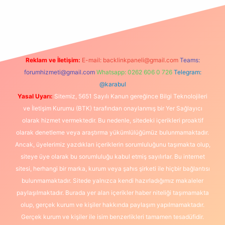
texper
betexpergir.net
Reklam ve İletişim:
E-mail:
backlinkpaneli@gmail.com
Teams:
forumhizmeti@gmail.com
Whatsapp: 0262 606 0 726
Telegram:
@karabul
Yasal Uyarı:
Sitemiz, 5651 Sayılı Kanun gereğince Bilgi Teknolojileri
ve İletişim Kurumu (BTK) tarafından onaylanmış bir Yer Sağlayıcı
olarak hizmet vermektedir. Bu nedenle, sitedeki içerikleri proaktif
olarak denetleme veya araştırma yükümlülüğümüz bulunmamaktadır.
Ancak, üyelerimiz yazdıkları içeriklerin sorumluluğunu taşımakta olup,
siteye üye olarak bu sorumluluğu kabul etmiş sayılırlar. Bu internet
sitesi, herhangi bir marka, kurum veya şahıs şirketi ile hiçbir bağlantısı
bulunmamaktadır. Sitede yalnızca kendi hazırladığımız makaleler
paylaşılmaktadır. Burada yer alan içerikler haber niteliği taşımamakta
olup, gerçek kurum ve kişiler hakkında paylaşım yapılmamaktadır.
Gerçek kurum ve kişiler ile isim benzerlikleri tamamen tesadüfidir.