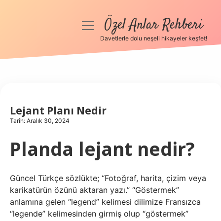
Özel Anlar Rehberi
menüyü
aç
Davetlerle dolu neşeli hikayeler keşfet!
Anasayfa
Gizlilik Politikası
Yasal Uyarı
Lejant Planı Nedir
Tarih: Aralık 30, 2024
Hakkımızda
Planda lejant nedir?
Güncel Türkçe sözlükte; “Fotoğraf, harita, çizim veya
karikatürün özünü aktaran yazı.” “Göstermek”
anlamına gelen “legend” kelimesi dilimize Fransızca
“legende” kelimesinden girmiş olup “göstermek”