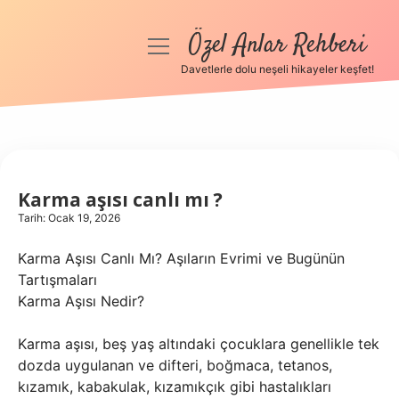
Özel Anlar Rehberi
menüyü
aç
Davetlerle dolu neşeli hikayeler keşfet!
Anasayfa
Gizlilik Politikası
Yasal Uyarı
Karma aşısı canlı mı ?
Tarih: Ocak 19, 2026
Hakkımızda
Karma Aşısı Canlı Mı? Aşıların Evrimi ve Bugünün
Tartışmaları
Karma Aşısı Nedir?
Karma aşısı, beş yaş altındaki çocuklara genellikle tek
dozda uygulanan ve difteri, boğmaca, tetanos,
kızamık, kabakulak, kızamıkçık gibi hastalıkları