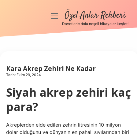
Özel Anlar Rehberi
menüyü
aç
Davetlerle dolu neşeli hikayeler keşfet!
Anasayfa
Gizlilik Politikası
Yasal Uyarı
Kara Akrep Zehiri Ne Kadar
Tarih: Ekim 29, 2024
Hakkımızda
Siyah akrep zehiri kaç
para?
Akreplerden elde edilen zehrin litresinin 10 milyon
dolar olduğunu ve dünyanın en pahalı sıvılarından biri