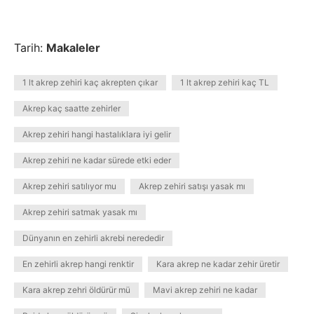
Tarih:
Makaleler
1 lt akrep zehiri kaç akrepten çıkar
1 lt akrep zehiri kaç TL
Akrep kaç saatte zehirler
Akrep zehiri hangi hastalıklara iyi gelir
Akrep zehiri ne kadar sürede etki eder
Akrep zehiri satılıyor mu
Akrep zehiri satışı yasak mı
Akrep zehiri satmak yasak mı
Dünyanın en zehirli akrebi nerededir
En zehirli akrep hangi renktir
Kara akrep ne kadar zehir üretir
Kara akrep zehri öldürür mü
Mavi akrep zehiri ne kadar