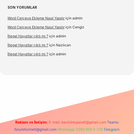
SON YORUMLAR
Word Çerçeve Ekleme Nasıl Yapılır
için
admin
Word Çerçeve Ekleme Nasıl Yapılır
için
Cengiz
İllegal Hayatlar çıktı mı ?
için
admin
İllegal Hayatlar çıktı mı ?
için
Nazlıcan
İllegal Hayatlar çıktı mı ?
için
admin
texper
betexpergir.net
Reklam ve İletişim:
E-mail:
backlinkpaneli@gmail.com
Teams:
forumhizmeti@gmail.com
Whatsapp: 0262 606 0 726
Telegram: