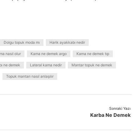
Dolgu topuk moda mı
Harik ayakkabı nedir
a nasıl olur
Kama ne demek argo
Kama ne demek tıp
bı ne demek
Lateral kama nedir
Mantar topuk ne demek
Topuk mantarı nasıl anlaşılır
Sonraki Yazı
Karba Ne Demek