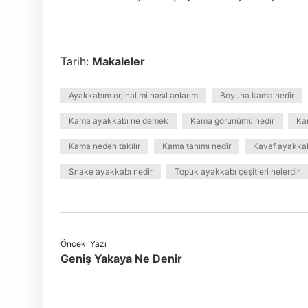
Tarih:
Makaleler
Ayakkabım orjinal mi nasıl anlarım
Boyuna kama nedir
Kama ayakkabı ne demek
Kama görünümü nedir
Kam
Kama neden takılır
Kama tanımı nedir
Kavaf ayakka
Snake ayakkabı nedir
Topuk ayakkabı çeşitleri nelerdir
Önceki Yazı
Geniş Yakaya Ne Denir