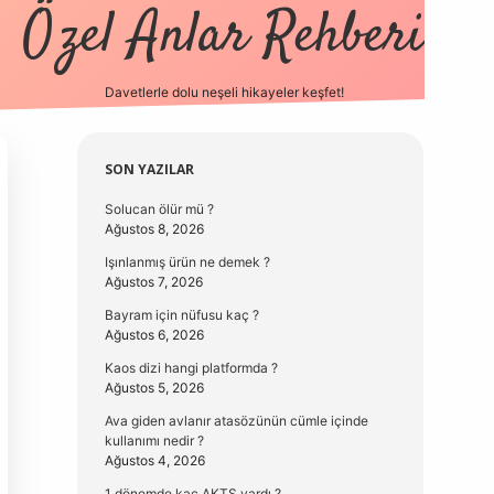
Özel Anlar Rehberi
Davetlerle dolu neşeli hikayeler keşfet!
betexper
betexpergir.net
Sidebar
SON YAZILAR
Solucan ölür mü ?
Ağustos 8, 2026
Işınlanmış ürün ne demek ?
Ağustos 7, 2026
Bayram için nüfusu kaç ?
Ağustos 6, 2026
Kaos dizi hangi platformda ?
Ağustos 5, 2026
Ava giden avlanır atasözünün cümle içinde
kullanımı nedir ?
Ağustos 4, 2026
1 dönemde kaç AKTS vardı ?