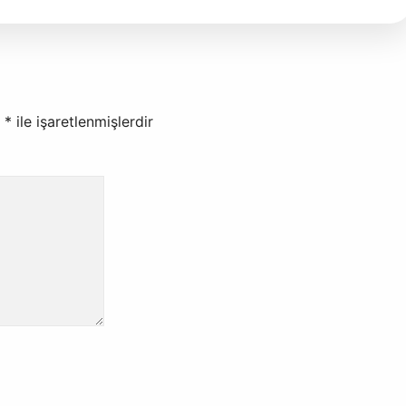
r
*
ile işaretlenmişlerdir