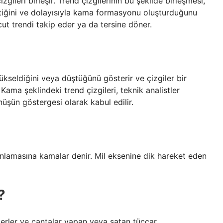
zgileri birleşir. Trend çizgilerinin bu şekilde birleşmesi,
ettiğini ve dolayısıyla kama formasyonu oluşturduğunu
t trendi takip eder ya da tersine döner.
yükseldiğini veya düştüğünü gösterir ve çizgiler bir
ma şeklindeki trend çizgileri, teknik analistler
nüşün göstergesi olarak kabul edilir.
nlamasına kamalar denir. Mil eksenine dik hareket eden
?
merler ve çantalar yapan veya satan tüccar.