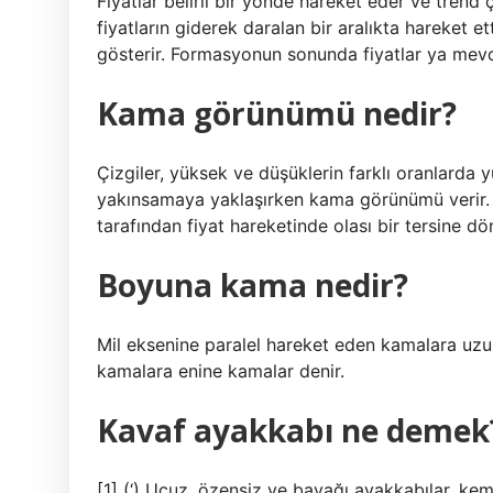
Fiyatlar belirli bir yönde hareket eder ve trend çi
fiyatların giderek daralan bir aralıkta hareket 
gösterir. Formasyonun sonunda fiyatlar ya mevcu
Kama görünümü nedir?
Çizgiler, yüksek ve düşüklerin farklı oranlarda 
yakınsamaya yaklaşırken kama görünümü verir. Ka
tarafından fiyat hareketinde olası bir tersine dö
Boyuna kama nedir?
Mil eksenine paralel hareket eden kamalara uzu
kamalara enine kamalar denir.
Kavaf ayakkabı ne demek
[1] (‘) Ucuz, özensiz ve bayağı ayakkabılar, ke