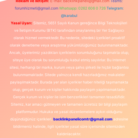
Reklam ve İletişim:
E-mail:
backlinkpaneli@gmail.com
Teams:
forumhizmeti@gmail.com
Whatsapp: 0262 606 0 726
Telegram:
@karabul
Yasal Uyarı:
Sitemiz, 5651 Sayılı Kanun gereğince Bilgi Teknolojileri
ve İletişim Kurumu (BTK) tarafından onaylanmış bir Yer Sağlayıcı
olarak hizmet vermektedir. Bu nedenle, sitedeki içerikleri proaktif
olarak denetleme veya araştırma yükümlülüğümüz bulunmamaktadır.
Ancak, üyelerimiz yazdıkları içeriklerin sorumluluğunu taşımakta olup,
siteye üye olarak bu sorumluluğu kabul etmiş sayılırlar. Bu internet
sitesi, herhangi bir marka, kurum veya şahıs şirketi ile hiçbir bağlantısı
bulunmamaktadır. Sitede yalnızca kendi hazırladığımız makaleler
paylaşılmaktadır. Burada yer alan içerikler haber niteliği taşımamakta
olup, gerçek kurum ve kişiler hakkında paylaşım yapılmamaktadır.
Gerçek kurum ve kişiler ile isim benzerlikleri tamamen tesadüfidir.
Sitemiz, kar amacı gütmeyen ve tamamen ücretsiz bir bilgi paylaşım
platformudur. Hukuka ve yasal düzenlemelere aykırı olduğunu
düşündüğünüz içerikleri,
backlinkpanelicomtr@gmail.com
adresine
bildirmeniz halinde, ilgili içerikler yasal süre içerisinde sitemizden
kaldırılacaktır.