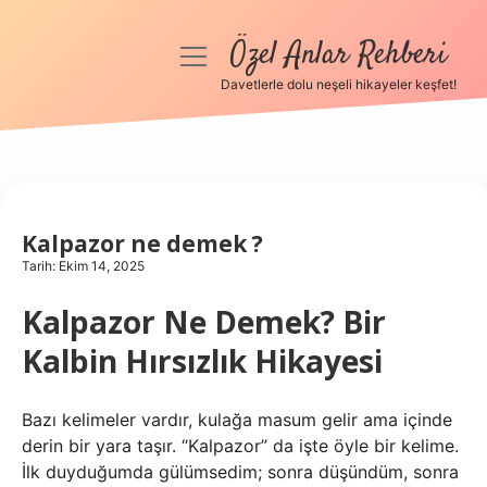
Özel Anlar Rehberi
menüyü
aç
Davetlerle dolu neşeli hikayeler keşfet!
Anasayfa
Gizlilik Politikası
Yasal Uyarı
Kalpazor ne demek ?
Tarih: Ekim 14, 2025
Hakkımızda
Kalpazor Ne Demek? Bir
Kalbin Hırsızlık Hikayesi
Bazı kelimeler vardır, kulağa masum gelir ama içinde
derin bir yara taşır. “Kalpazor” da işte öyle bir kelime.
İlk duyduğumda gülümsedim; sonra düşündüm, sonra