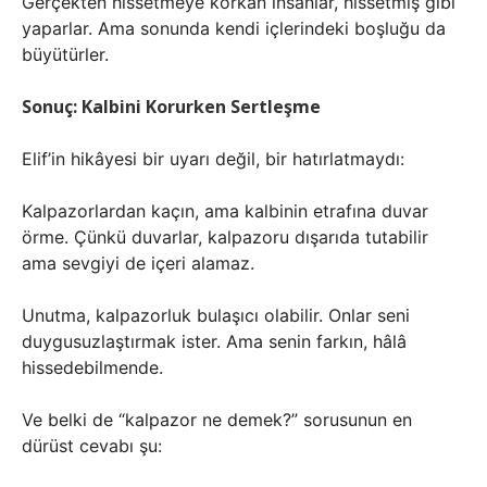
Gerçekten hissetmeye korkan insanlar, hissetmiş gibi
yaparlar. Ama sonunda kendi içlerindeki boşluğu da
büyütürler.
Sonuç: Kalbini Korurken Sertleşme
Elif’in hikâyesi bir uyarı değil, bir hatırlatmaydı:
Kalpazorlardan kaçın, ama kalbinin etrafına duvar
örme. Çünkü duvarlar, kalpazoru dışarıda tutabilir
ama sevgiyi de içeri alamaz.
Unutma, kalpazorluk bulaşıcı olabilir. Onlar seni
duygusuzlaştırmak ister. Ama senin farkın, hâlâ
hissedebilmende.
Ve belki de “kalpazor ne demek?” sorusunun en
dürüst cevabı şu: