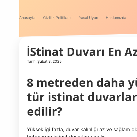
Anasayfa
Gizlilik Politikası
Yasal Uyarı
Hakkımızda
İStinat Duvarı En 
Tarih: Şubat 3, 2025
8 metreden daha yü
tür istinat duvarla
edilir?
Yüksekliği fazla, duvar kalınlığı az ve sağlam o
betonarme istinat duvarları yapılır.