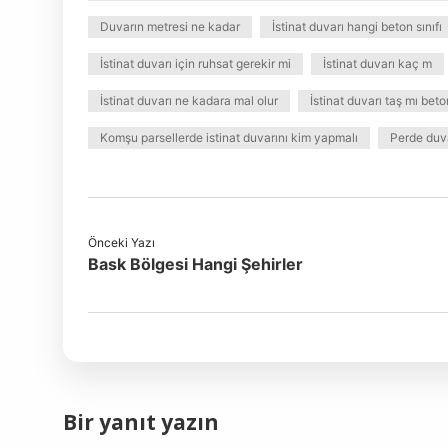
Duvarın metresi ne kadar
İstinat duvarı hangi beton sınıfı
İstinat duvarı için ruhsat gerekir mi
İstinat duvarı kaç m
İstinat duvarı ne kadara mal olur
İstinat duvarı taş mı bet
Komşu parsellerde istinat duvarını kim yapmalı
Perde duva
Önceki Yazı
Bask Bölgesi Hangi Şehirler
Bir yanıt yazın