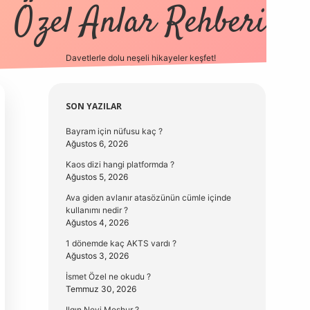
Özel Anlar Rehberi
Davetlerle dolu neşeli hikayeler keşfet!
betexper
betexpergir.net
Sidebar
SON YAZILAR
Bayram için nüfusu kaç ?
Ağustos 6, 2026
Kaos dizi hangi platformda ?
Ağustos 5, 2026
Ava giden avlanır atasözünün cümle içinde
kullanımı nedir ?
Ağustos 4, 2026
1 dönemde kaç AKTS vardı ?
Ağustos 3, 2026
İsmet Özel ne okudu ?
Temmuz 30, 2026
Ilgın Neyi Meşhur ?