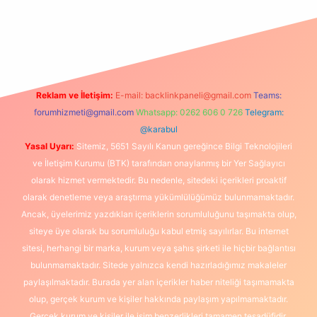
texper
betexpergir.net
Reklam ve İletişim:
E-mail:
backlinkpaneli@gmail.com
Teams:
forumhizmeti@gmail.com
Whatsapp: 0262 606 0 726
Telegram:
@karabul
Yasal Uyarı:
Sitemiz, 5651 Sayılı Kanun gereğince Bilgi Teknolojileri
ve İletişim Kurumu (BTK) tarafından onaylanmış bir Yer Sağlayıcı
olarak hizmet vermektedir. Bu nedenle, sitedeki içerikleri proaktif
olarak denetleme veya araştırma yükümlülüğümüz bulunmamaktadır.
Ancak, üyelerimiz yazdıkları içeriklerin sorumluluğunu taşımakta olup,
siteye üye olarak bu sorumluluğu kabul etmiş sayılırlar. Bu internet
sitesi, herhangi bir marka, kurum veya şahıs şirketi ile hiçbir bağlantısı
bulunmamaktadır. Sitede yalnızca kendi hazırladığımız makaleler
paylaşılmaktadır. Burada yer alan içerikler haber niteliği taşımamakta
olup, gerçek kurum ve kişiler hakkında paylaşım yapılmamaktadır.
Gerçek kurum ve kişiler ile isim benzerlikleri tamamen tesadüfidir.