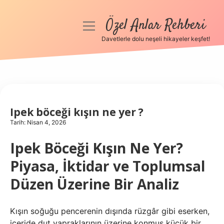
Özel Anlar Rehberi
menüyü
aç
Davetlerle dolu neşeli hikayeler keşfet!
Anasayfa
Gizlilik Politikası
Yasal Uyarı
Ipek böceği kışın ne yer ?
Tarih: Nisan 4, 2026
Hakkımızda
Ipek Böceği Kışın Ne Yer?
Piyasa, İktidar ve Toplumsal
Düzen Üzerine Bir Analiz
Kışın soğuğu pencerenin dışında rüzgâr gibi eserken,
içeride dut yapraklarının üzerine konmuş küçük bir