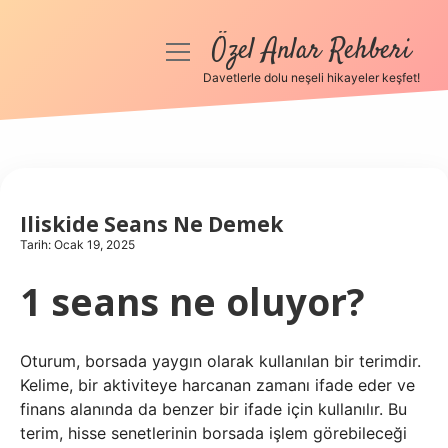
Özel Anlar Rehberi
menüyü
aç
Davetlerle dolu neşeli hikayeler keşfet!
Anasayfa
Gizlilik Politikası
Yasal Uyarı
Iliskide Seans Ne Demek
Tarih: Ocak 19, 2025
Hakkımızda
1 seans ne oluyor?
Oturum, borsada yaygın olarak kullanılan bir terimdir.
Kelime, bir aktiviteye harcanan zamanı ifade eder ve
finans alanında da benzer bir ifade için kullanılır. Bu
terim, hisse senetlerinin borsada işlem görebileceği