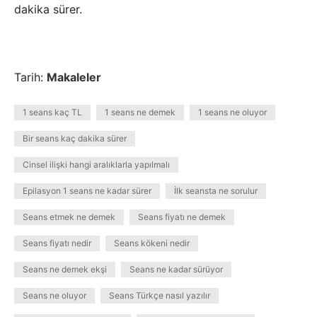
dakika sürer.
Tarih:
Makaleler
1 seans kaç TL
1 seans ne demek
1 seans ne oluyor
Bir seans kaç dakika sürer
Cinsel ilişki hangi aralıklarla yapılmalı
Epilasyon 1 seans ne kadar sürer
İlk seansta ne sorulur
Seans etmek ne demek
Seans fiyatı ne demek
Seans fiyatı nedir
Seans kökeni nedir
Seans ne demek ekşi
Seans ne kadar sürüyor
Seans ne oluyor
Seans Türkçe nasıl yazılır