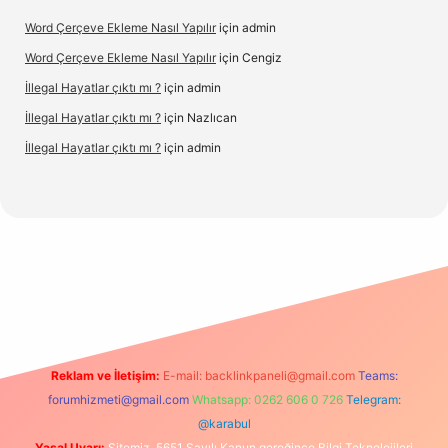
Word Çerçeve Ekleme Nasıl Yapılır
için
admin
Word Çerçeve Ekleme Nasıl Yapılır
için
Cengiz
İllegal Hayatlar çıktı mı ?
için
admin
İllegal Hayatlar çıktı mı ?
için
Nazlıcan
İllegal Hayatlar çıktı mı ?
için
admin
etexper
betexpergir.net
Reklam ve İletişim:
E-mail:
backlinkpaneli@gmail.com
Teams:
forumhizmeti@gmail.com
Whatsapp: 0262 606 0 726
Telegram:
@karabul
Yasal Uyarı:
Sitemiz, 5651 Sayılı Kanun gereğince Bilgi Teknolojileri