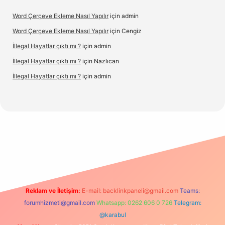
Word Çerçeve Ekleme Nasıl Yapılır
için
admin
Word Çerçeve Ekleme Nasıl Yapılır
için
Cengiz
İllegal Hayatlar çıktı mı ?
için
admin
İllegal Hayatlar çıktı mı ?
için
Nazlıcan
İllegal Hayatlar çıktı mı ?
için
admin
ir.net
Reklam ve İletişim:
E-mail:
backlinkpaneli@gmail.com
Teams:
forumhizmeti@gmail.com
Whatsapp: 0262 606 0 726
Telegram:
@karabul