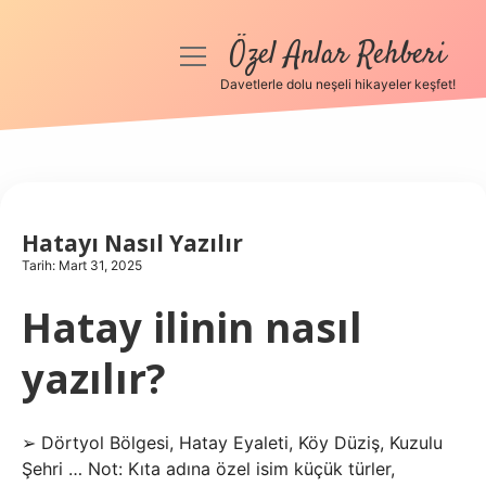
Özel Anlar Rehberi
menüyü
aç
Davetlerle dolu neşeli hikayeler keşfet!
Anasayfa
Gizlilik Politikası
Yasal Uyarı
Hatayı Nasıl Yazılır
Tarih: Mart 31, 2025
Hakkımızda
Hatay ilinin nasıl
yazılır?
➢ Dörtyol Bölgesi, Hatay Eyaleti, Köy Düziş, Kuzulu
Şehri … Not: Kıta adına özel isim küçük türler,