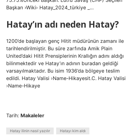
75.75%Önceki Başkan: Lütfü Savaş (CHP) Seçilen
Başkan ›Wiki› Hatay_2024_türkiye _…
Hatay’ın adı neden Hatay?
1200’de başlayan genç Hitit müdürünün zamanı ile
tarihlendirilmiştir. Bu süre zarfında Amik Plain
United’daki Hitit Prensiplerinin Krallığın adını aldığı
bilinmektedir ve Hatay’ın adının buradan geldiği
varsayılmaktadır. Bu isim 1936’da bölgeye teslim
edildi. Hatay Valisi ›Name-Hikayesit.C. Hatay Valisi
›Name-Hikaye
Tarih:
Makaleler
Hatay ilinin nasıl yazılır
Hatayı kim aldı