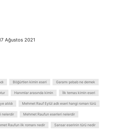
s17 Ağustos 2021
ndı
Böğürtlen kimin eseri
Garamı şebab ne demek
tur
Hanımlar arasında kimin
İlk temas kimin eseri
e atıldı
Mehmet Rauf Eylül adlı eseri hangi roman türü
 nelerdir
Mehmet Raufun eserleri nelerdir
met Raufun ilk romanı nedir
Sansar eserinin türü nedir