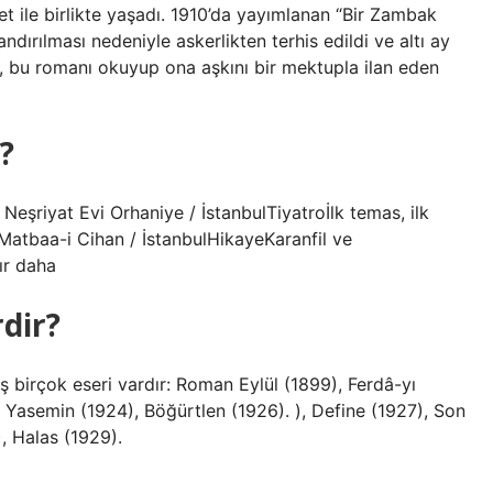
ret ile birlikte yaşadı. 1910’da yayımlanan “Bir Zambak
andırılması nedeniyle askerlikten terhis edildi ve altı ay
en, bu romanı okuyup ona aşkını bir mektupla ilan eden
?
eşriyat Evi Orhaniye / İstanbulTiyatroİlk temas, ilk
Matbaa-i Cihan / İstanbulHikayeKaranfil ve
ır daha
dir?
birçok eseri vardır: Roman Eylül (1899), Ferdâ-yı
e Yasemin (1924), Böğürtlen (1926). ), Define (1927), Son
, Halas (1929).