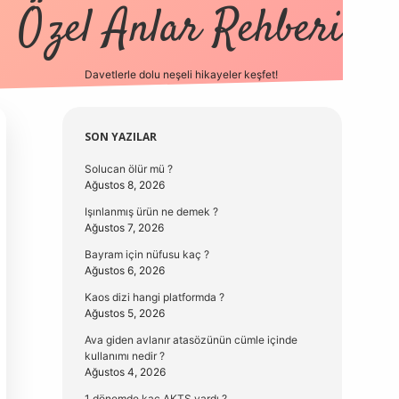
Özel Anlar Rehberi
Davetlerle dolu neşeli hikayeler keşfet!
betexper
betexpergir.net
Sidebar
SON YAZILAR
Solucan ölür mü ?
Ağustos 8, 2026
Işınlanmış ürün ne demek ?
Ağustos 7, 2026
Bayram için nüfusu kaç ?
Ağustos 6, 2026
Kaos dizi hangi platformda ?
Ağustos 5, 2026
Ava giden avlanır atasözünün cümle içinde
kullanımı nedir ?
Ağustos 4, 2026
1 dönemde kaç AKTS vardı ?