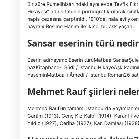
Bir süre Rumelihisarı’ndaki aynı evde Tevfik Fik
Hikayesi” adlı kitabının pornografik olarak sınıfl
hapis cezasına çarptırıldı. 1910’da, hala evliyk
hayranı Besime Hanım ile ikinci bir aşk yaşadı.
Sansar eserinin türü nedir
Eserin adıYayımcıEserin türüMatbaa SansarŞule N
hazKitaphane-i Sûdi / İstanbulHikayeAşk kadını
YaseminMatbaa-i Âmedi / İstanbulRoman26 sat
Mehmet Rauf şiirleri neler
Mehmed Rauf’un tamamı İstanbul’da yayımlanmış 
Garâm (1913), Genç Kız Kalbi (1914), Karanfil v
Yıldız (1927), Cerîha (1927), Kan Damlası (1928)