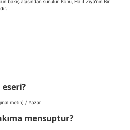
n bakış açısından sunulur. Konu, Halit Ziya’nın Bir
dir.
 eseri?
inal metin) / Yazar
i akıma mensuptur?