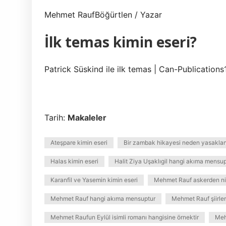
Mehmet RaufBöğürtlen / Yazar
İlk temas kimin eseri?
Patrick Süskind ile ilk temas | Can-Publication
Tarih:
Makaleler
Ateşpare kimin eseri
Bir zambak hikayesi neden yasakla
Halas kimin eseri
Halit Ziya Uşaklıgil hangi akıma mensup
Karanfil ve Yasemin kimin eseri
Mehmet Rauf askerden niy
Mehmet Rauf hangi akıma mensuptur
Mehmet Rauf şiirleri
Mehmet Raufun Eylül isimli romanı hangisine örnektir
Meh