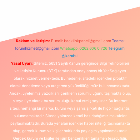
betexper
betexpergir.net
Reklam ve İletişim:
E-mail:
backlinkpaneli@gmail.com
Teams:
forumhizmeti@gmail.com
Whatsapp: 0262 606 0 726
Telegram:
@karabul
Yasal Uyarı:
Sitemiz, 5651 Sayılı Kanun gereğince Bilgi Teknolojileri
ve İletişim Kurumu (BTK) tarafından onaylanmış bir Yer Sağlayıcı
olarak hizmet vermektedir. Bu nedenle, sitedeki içerikleri proaktif
olarak denetleme veya araştırma yükümlülüğümüz bulunmamaktadır.
Ancak, üyelerimiz yazdıkları içeriklerin sorumluluğunu taşımakta olup,
siteye üye olarak bu sorumluluğu kabul etmiş sayılırlar. Bu internet
sitesi, herhangi bir marka, kurum veya şahıs şirketi ile hiçbir bağlantısı
bulunmamaktadır. Sitede yalnızca kendi hazırladığımız makaleler
paylaşılmaktadır. Burada yer alan içerikler haber niteliği taşımamakta
olup, gerçek kurum ve kişiler hakkında paylaşım yapılmamaktadır.
Gerçek kurum ve kişiler ile isim benzerlikleri tamamen tesadüfidir.