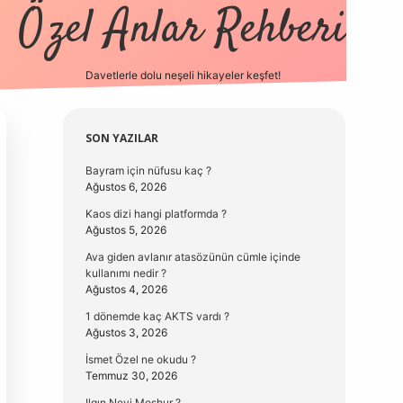
Özel Anlar Rehberi
Davetlerle dolu neşeli hikayeler keşfet!
betexper
betexpergir.net
Sidebar
SON YAZILAR
Bayram için nüfusu kaç ?
Ağustos 6, 2026
Kaos dizi hangi platformda ?
Ağustos 5, 2026
Ava giden avlanır atasözünün cümle içinde
kullanımı nedir ?
Ağustos 4, 2026
1 dönemde kaç AKTS vardı ?
Ağustos 3, 2026
İsmet Özel ne okudu ?
Temmuz 30, 2026
Ilgın Neyi Meşhur ?