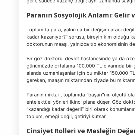
gelir, sadece kazanç değil; aynı zamanda saygınl
Paranın Sosyolojik Anlamı: Gelir ve
Toplumda para, yalnızca bir değişim aracı değil
kadar kazanıyor?” sorusu, bireyin kim olduğu ka
doktorunun maaşı, yalnızca tıp ekonomisinin değ
Bir göz doktoru, devlet hastanesinde ya da özel
günümüzde ortalama 100.000 TL civarında bir geli
alanda uzmanlaşanlar için bu miktar 150.000 TL’n
gereken, maaşın miktarından ziyade bu miktarın 
Paranın miktarı, toplumda “başarı”nın ölçütü ol
entelektüel yönleri ikinci plana düşer. Göz dokto
“kazandığı kadar değerli” biri olarak konumlanır.
toplum, emeği değil, getiriyi kutsar.
Cinsiyet Rolleri ve Mesleğin Değer