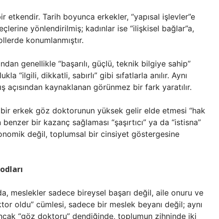
bir etkendir. Tarih boyunca erkekler, “yapısal işlevler”e
lerine yönlendirilmiş; kadınlar ise “ilişkisel bağlar”a,
llerde konumlanmıştır.
dan genellikle “başarılı, güçlü, teknik bilgiye sahip”
“ilgili, dikkatli, sabırlı” gibi sıfatlarla anılır. Aynı
ış açısından kaynaklanan görünmez bir fark yaratılır.
in, bir erkek göz doktorunun yüksek gelir elde etmesi “hak
 benzer bir kazanç sağlaması “şaşırtıcı” ya da “istisna”
konomik değil, toplumsal bir cinsiyet göstergesine
odları
da, meslekler sadece bireysel başarı değil, aile onuru ve
ktor oldu” cümlesi, sadece bir meslek beyanı değil; aynı
Ancak “göz doktoru” dendiğinde, toplumun zihninde iki