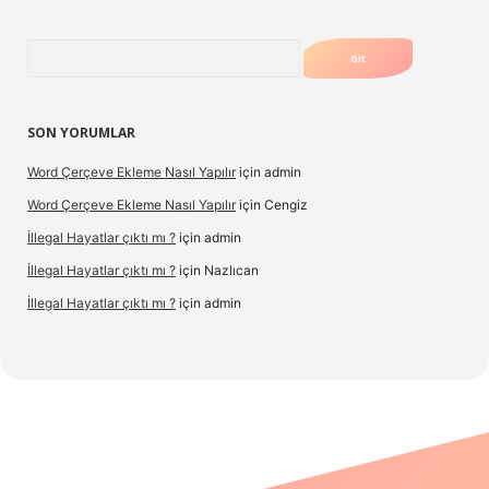
Arama
SON YORUMLAR
Word Çerçeve Ekleme Nasıl Yapılır
için
admin
Word Çerçeve Ekleme Nasıl Yapılır
için
Cengiz
İllegal Hayatlar çıktı mı ?
için
admin
İllegal Hayatlar çıktı mı ?
için
Nazlıcan
İllegal Hayatlar çıktı mı ?
için
admin
texper
betexpergir.net