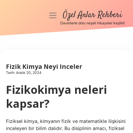
Özel Anlar Rehberi
menüyü
aç
Davetlerle dolu neşeli hikayeler keşfet!
Anasayfa
Gizlilik Politikası
Yasal Uyarı
Fizik Kimya Neyi Inceler
Tarih: Aralık 20, 2024
Hakkımızda
Fizikokimya neleri
kapsar?
Fiziksel kimya, kimyanın fizik ve matematikle ilişkisini
inceleyen bir bilim dalıdır. Bu disiplinin amacı, fiziksel