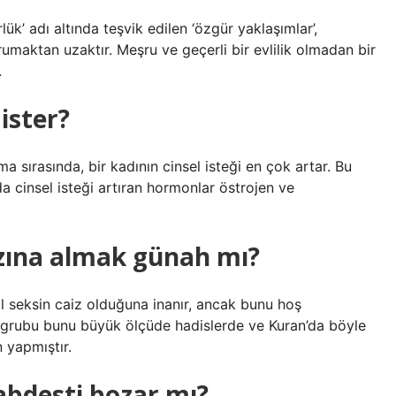
ürlük’ adı altında teşvik edilen ‘özgür yaklaşımlar’,
rumaktan uzaktır. Meşru ve geçerli bir evlilik olmadan bir
.
ister?
 sırasında, bir kadının cinsel isteği en çok artar. Bu
rda cinsel isteği artıran hormonlar östrojen ve
ğzına almak günah mı?
al seksin caiz olduğuna inanır, ancak bunu hoş
m grubu bunu büyük ölçüde hadislerde ve Kuran’da böyle
n yapmıştır.
abdesti bozar mı?