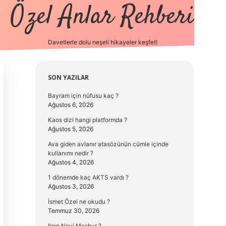
Özel Anlar Rehberi
Davetlerle dolu neşeli hikayeler keşfet!
betexper
betexpergir.net
Sidebar
SON YAZILAR
Bayram için nüfusu kaç ?
Ağustos 6, 2026
Kaos dizi hangi platformda ?
Ağustos 5, 2026
Ava giden avlanır atasözünün cümle içinde
kullanımı nedir ?
Ağustos 4, 2026
1 dönemde kaç AKTS vardı ?
Ağustos 3, 2026
İsmet Özel ne okudu ?
Temmuz 30, 2026
Ilgın Neyi Meşhur ?