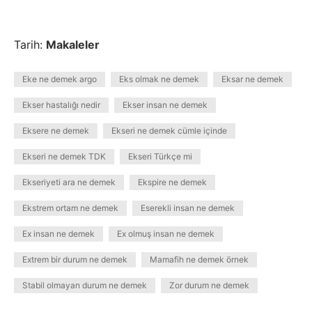
Tarih:
Makaleler
Eke ne demek argo
Eks olmak ne demek
Eksar ne demek
Ekser hastalığı nedir
Ekser insan ne demek
Eksere ne demek
Ekseri ne demek cümle içinde
Ekseri ne demek TDK
Ekseri Türkçe mi
Ekseriyeti ara ne demek
Ekspire ne demek
Ekstrem ortam ne demek
Eserekli insan ne demek
Ex insan ne demek
Ex olmuş insan ne demek
Extrem bir durum ne demek
Mamafih ne demek örnek
Stabil olmayan durum ne demek
Zor durum ne demek