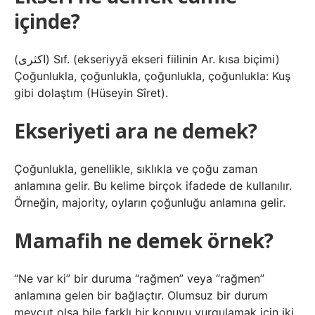
içinde?
(ﺍﻛﺜﺮﻯ) Sıf. (ekѕeriyyā ekѕerі fiilinin Ar. kısa biçimi)
Çoğunlukla, çoğunlukla, çoğunlukla, çoğunlukla: Kuş
gibi dolaştım (Hüseyin Sîret).
Ekseriyeti ara ne demek?
Çoğunlukla, genellikle, sıklıkla ve çoğu zaman
anlamına gelir. Bu kelime birçok ifadede de kullanılır.
Örneğin, majority, oyların çoğunluğu anlamına gelir.
Mamafih ne demek örnek?
“Ne var ki” bir duruma “rağmen” veya “rağmen”
anlamına gelen bir bağlaçtır. Olumsuz bir durum
mevcut olsa bile farklı bir konuyu vurgulamak için iki