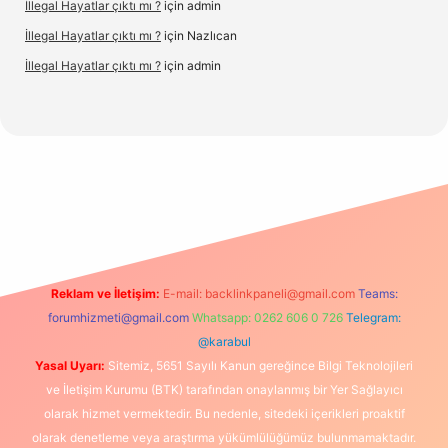
İllegal Hayatlar çıktı mı ?
için
admin
İllegal Hayatlar çıktı mı ?
için
Nazlıcan
İllegal Hayatlar çıktı mı ?
için
admin
betexper
betexpergir.net
Reklam ve İletişim:
E-mail:
backlinkpaneli@gmail.com
Teams:
forumhizmeti@gmail.com
Whatsapp: 0262 606 0 726
Telegram:
@karabul
Yasal Uyarı:
Sitemiz, 5651 Sayılı Kanun gereğince Bilgi Teknolojileri
ve İletişim Kurumu (BTK) tarafından onaylanmış bir Yer Sağlayıcı
olarak hizmet vermektedir. Bu nedenle, sitedeki içerikleri proaktif
olarak denetleme veya araştırma yükümlülüğümüz bulunmamaktadır.