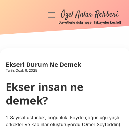
Özel Anlar Rehberi
menüyü
aç
Davetlerle dolu neşeli hikayeler keşfet!
Anasayfa
Gizlilik Politikası
Yasal Uyarı
Ekseri Durum Ne Demek
Tarih: Ocak 9, 2025
Hakkımızda
Ekser insan ne
demek?
1. Sayısal üstünlük, çoğunluk: Köyde çoğunluğu yaşlı
erkekler ve kadınlar oluşturuyordu (Ömer Seyfeddin).