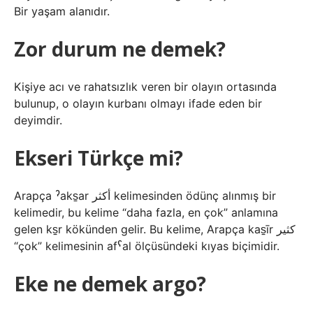
Bir yaşam alanıdır.
Zor durum ne demek?
Kişiye acı ve rahatsızlık veren bir olayın ortasında
bulunup, o olayın kurbanı olmayı ifade eden bir
deyimdir.
Ekseri Türkçe mi?
Arapça ˀaks̠ar أكثر kelimesinden ödünç alınmış bir
kelimedir, bu kelime “daha fazla, en çok” anlamına
gelen ks̠r kökünden gelir. Bu kelime, Arapça kas̠īr كثير
“çok” kelimesinin afˁal ölçüsündeki kıyas biçimidir.
Eke ne demek argo?