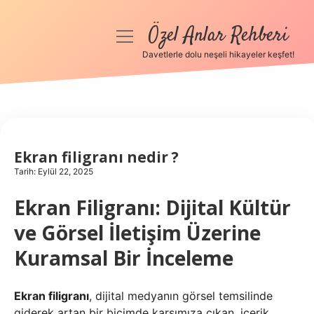
Özel Anlar Rehberi
menüyü
aç
Davetlerle dolu neşeli hikayeler keşfet!
Anasayfa
Gizlilik Politikası
Yasal Uyarı
Ekran filigranı nedir ?
Tarih: Eylül 22, 2025
Hakkımızda
Ekran Filigranı: Dijital Kültür
ve Görsel İletişim Üzerine
Kuramsal Bir İnceleme
Ekran filigranı
, dijital medyanın görsel temsilinde
giderek artan bir biçimde karşımıza çıkan, içerik