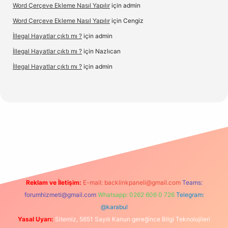
Word Çerçeve Ekleme Nasıl Yapılır
için
admin
Word Çerçeve Ekleme Nasıl Yapılır
için
Cengiz
İllegal Hayatlar çıktı mı ?
için
admin
İllegal Hayatlar çıktı mı ?
için
Nazlıcan
İllegal Hayatlar çıktı mı ?
için
admin
betexper
betexpergir.net
Reklam ve İletişim:
E-mail:
backlinkpaneli@gmail.com
Teams:
forumhizmeti@gmail.com
Whatsapp: 0262 606 0 726
Telegram:
@karabul
Yasal Uyarı:
Sitemiz, 5651 Sayılı Kanun gereğince Bilgi Teknolojileri