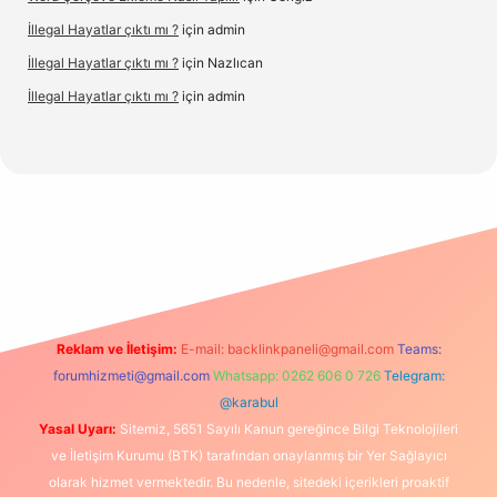
İllegal Hayatlar çıktı mı ?
için
admin
İllegal Hayatlar çıktı mı ?
için
Nazlıcan
İllegal Hayatlar çıktı mı ?
için
admin
t
Reklam ve İletişim:
E-mail:
backlinkpaneli@gmail.com
Teams:
forumhizmeti@gmail.com
Whatsapp: 0262 606 0 726
Telegram:
@karabul
Yasal Uyarı:
Sitemiz, 5651 Sayılı Kanun gereğince Bilgi Teknolojileri
ve İletişim Kurumu (BTK) tarafından onaylanmış bir Yer Sağlayıcı
olarak hizmet vermektedir. Bu nedenle, sitedeki içerikleri proaktif