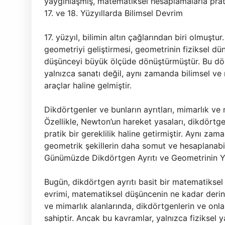
yaygınlaşmış, matematiksel hesaplamalarla prati
17. ve 18. Yüzyıllarda Bilimsel Devrim
17. yüzyıl, bilimin altın çağlarından biri olmuştu
geometriyi geliştirmesi, geometrinin fiziksel 
düşünceyi büyük ölçüde dönüştürmüştür. Bu dön
yalnızca sanatı değil, aynı zamanda bilimsel v
araçlar haline gelmiştir.
Dikdörtgenler ve bunların ayrıtları, mimarlık ve
Özellikle, Newton’un hareket yasaları, dikdörtge
pratik bir gereklilik haline getirmiştir. Aynı zam
geometrik şekillerin daha somut ve hesaplanabili
Günümüzde Dikdörtgen Ayrıtı ve Geometrinin Y
Bugün, dikdörtgen ayrıtı basit bir matematiksel
evrimi, matematiksel düşüncenin ne kadar deri
ve mimarlık alanlarında, dikdörtgenlerin ve onla
sahiptir. Ancak bu kavramlar, yalnızca fiziksel 