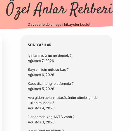
Özel Anlar Rehberi
Davetlerle dolu neşeli hikayeler keşfet!
betexper
betexpergir.net
Sidebar
SON YAZILAR
Işınlanmış ürün ne demek ?
Ağustos 7, 2026
Bayram için nüfusu kaç ?
Ağustos 6, 2026
Kaos dizi hangi platformda ?
Ağustos 5, 2026
Ava giden avlanır atasözünün cümle içinde
kullanımı nedir ?
Ağustos 4, 2026
1 dönemde kaç AKTS vardı ?
Ağustos 3, 2026
İsmet Özel ne okudu ?