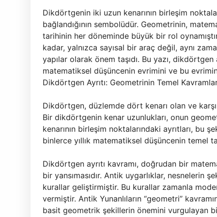
Dikdörtgenin iki uzun kenarının birleşim noktaları
bağlandığının sembolüdür. Geometrinin, matematik
tarihinin her döneminde büyük bir rol oynamışt
kadar, yalnızca sayısal bir araç değil, aynı zam
yapılar olarak önem taşıdı. Bu yazı, dikdörtgen a
matematiksel düşüncenin evrimini ve bu evrimin
Dikdörtgen Ayrıtı: Geometrinin Temel Kavramlar
Dikdörtgen, düzlemde dört kenarı olan ve karşılık
Bir dikdörtgenin kenar uzunlukları, onun geometr
kenarının birleşim noktalarındaki ayrıtları, bu şek
binlerce yıllık matematiksel düşüncenin temel taş
Dikdörtgen ayrıtı kavramı, doğrudan bir mate
bir yansımasıdır. Antik uygarlıklar, nesnelerin ş
kurallar geliştirmiştir. Bu kurallar zamanla mo
vermiştir. Antik Yunanlıların “geometri” kavramı
basit geometrik şekillerin önemini vurgulayan b