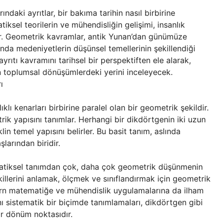
ndaki ayrıtlar, bir bakıma tarihin nasıl birbirine
sel teorilerin ve mühendisliğin gelişimi, insanlık
ır. Geometrik kavramlar, antik Yunan’dan günümüze
anda medeniyetlerin düşünsel temellerinin şekillendiği
yrıtı kavramını tarihsel bir perspektiften ele alarak,
 toplumsal dönüşümlerdeki yerini inceleyecek.
ı
lı kenarları birbirine paralel olan bir geometrik şekildir.
ik yapısını tanımlar. Herhangi bir dikdörtgenin iki uzun
lin temel yapısını belirler. Bu basit tanım, aslında
larından biridir.
matiksel tanımdan çok, daha çok geometrik düşünmenin
ekillerini anlamak, ölçmek ve sınıflandırmak için geometrik
dern matematiğe ve mühendislik uygulamalarına da ilham
nı sistematik bir biçimde tanımlamaları, dikdörtgen gibi
ir dönüm noktasıdır.