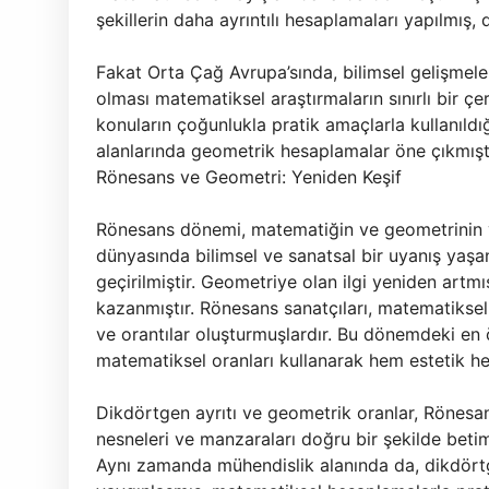
şekillerin daha ayrıntılı hesaplamaları yapılmış, d
Fakat Orta Çağ Avrupa’sında, bilimsel gelişmelerin
olması matematiksel araştırmaların sınırlı bir 
konuların çoğunlukla pratik amaçlarla kullanıldı
alanlarında geometrik hesaplamalar öne çıkmıştı
Rönesans ve Geometri: Yeniden Keşif
Rönesans dönemi, matematiğin ve geometrinin y
dünyasında bilimsel ve sanatsal bir uyanış yaşa
geçirilmiştir. Geometriye olan ilgi yeniden artm
kazanmıştır. Rönesans sanatçıları, matematiksel 
ve orantılar oluşturmuşlardır. Bu dönemdeki en 
matematiksel oranları kullanarak hem estetik hem
Dikdörtgen ayrıtı ve geometrik oranlar, Rönesan
nesneleri ve manzaraları doğru bir şekilde betim
Aynı zamanda mühendislik alanında da, dikdörtge