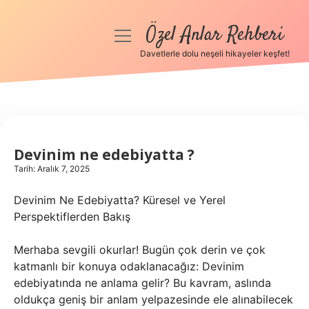
Özel Anlar Rehberi
menüyü
aç
Davetlerle dolu neşeli hikayeler keşfet!
Anasayfa
Gizlilik Politikası
Yasal Uyarı
Devinim ne edebiyatta ?
Tarih: Aralık 7, 2025
Hakkımızda
Devinim Ne Edebiyatta? Küresel ve Yerel
Perspektiflerden Bakış
Merhaba sevgili okurlar! Bugün çok derin ve çok
katmanlı bir konuya odaklanacağız: Devinim
edebiyatında ne anlama gelir? Bu kavram, aslında
oldukça geniş bir anlam yelpazesinde ele alınabilecek