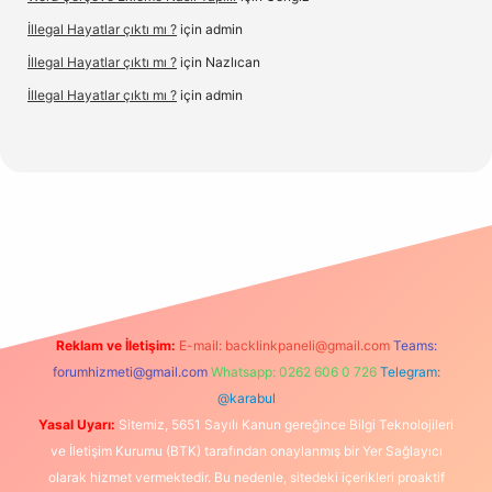
İllegal Hayatlar çıktı mı ?
için
admin
İllegal Hayatlar çıktı mı ?
için
Nazlıcan
İllegal Hayatlar çıktı mı ?
için
admin
et
Reklam ve İletişim:
E-mail:
backlinkpaneli@gmail.com
Teams:
forumhizmeti@gmail.com
Whatsapp: 0262 606 0 726
Telegram:
@karabul
Yasal Uyarı:
Sitemiz, 5651 Sayılı Kanun gereğince Bilgi Teknolojileri
ve İletişim Kurumu (BTK) tarafından onaylanmış bir Yer Sağlayıcı
olarak hizmet vermektedir. Bu nedenle, sitedeki içerikleri proaktif