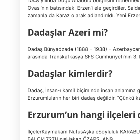
1048 yılında Doğu Anadolu bölgesini fethetmek i
Ovası’nın batısındaki Erzen’i ele geçirdiler. Saldı
zamanla da Karaz olarak adlandırıldı. Yeni Erz
Dadaşlar Azeri mi?
Dadaş Bünyadzade (1888 – 1938) – Azerbaycan d
arasında Transkafkasya SFS Cumhuriyeti’nin 3. 
Dadaşlar kimlerdir?
Dadaş, İnsan-ı kamil biçiminde insan anlamına ge
Erzurumluların her biri dadaş değildir. “Çünkü k
Erzurum’un hangi ilçeleri
İlçelerKaymakam NüfusAşkaleSoyluluk KARA
BALCI4,727HınısHakan ÖZARSLAN9.