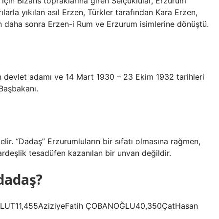
çin Bizans topraklarına giren Selçuklular, Erzurum
rılarla yıkılan asıl Erzen, Türkler tarafından Kara Erzen,
en daha sonra Erzen-i Rum ve Erzurum isimlerine dönüştü.
evlet adamı ve 14 Mart 1930 – 23 Ekim 1932 tarihleri ​​
Başbakanı.
lir. “Dadaş” Erzurumluların bir sıfatı olmasına rağmen,
ardeşlik tesadüfen kazanılan bir unvan değildir.
 dadaş?
BULUT11,455AziziyeFatih ÇOBANOĞLU40,350ÇatHasan