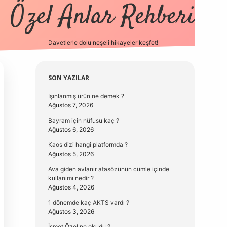
Özel Anlar Rehberi
Davetlerle dolu neşeli hikayeler keşfet!
betexper
betexpergir.net
Sidebar
SON YAZILAR
Işınlanmış ürün ne demek ?
Ağustos 7, 2026
Bayram için nüfusu kaç ?
Ağustos 6, 2026
Kaos dizi hangi platformda ?
Ağustos 5, 2026
Ava giden avlanır atasözünün cümle içinde
kullanımı nedir ?
Ağustos 4, 2026
1 dönemde kaç AKTS vardı ?
Ağustos 3, 2026
İsmet Özel ne okudu ?