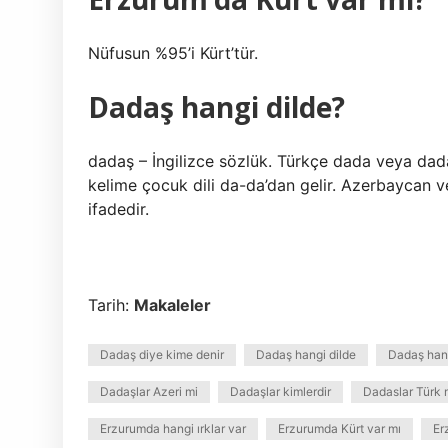
Nüfusun %95’i Kürt’tür.
Dadaş hangi dilde?
dadaş – İngilizce sözlük. Türkçe dada veya dadak
kelime çocuk dili da-da’dan gelir. Azerbaycan v
ifadedir.
Tarih:
Makaleler
Dadaş diye kime denir
Dadaş hangi dilde
Dadaş hang
Dadaşlar Azeri mi
Dadaşlar kimlerdir
Dadaslar Türk
Erzurumda hangi ırklar var
Erzurumda Kürt var mı
Er