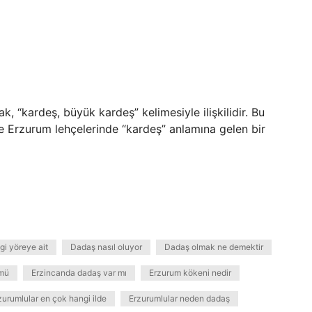
, “kardeş, büyük kardeş” kelimesiyle ilişkilidir. Bu
e Erzurum lehçelerinde “kardeş” anlamına gelen bir
i yöreye ait
Dadaş nasıl oluyor
Dadaş olmak ne demektir
 mü
Erzincanda dadaş var mı
Erzurum kökeni nedir
zurumlular en çok hangi ilde
Erzurumlular neden dadaş