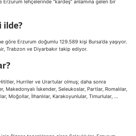
e Erzurum lehçelerinde “kardeş” anlamına gelen bir
 ilde?
ine göre Erzurum doğumlu 129.589 kişi Bursa’da yaşıyor.
ir, Trabzon ve Diyarbakır takip ediyor.
ar?
 Hititler, Hurriler ve Urartular olmuş; daha sonra
ler, Makedonyalı İskender, Seleukoslar, Partlar, Romalılar,
lar, Moğollar, İlhanlılar, Karakoyunlular, Timurlular, …