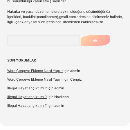
bu sorumluluğu kabul etmiş sayılırlar.
Hukuka ve yasal düzenlemelere aykırı olduğunu düşündüğünüz
içerikleri,
backlinkpanelicomtr@gmail.com
adresine bildirmeniz halinde,
ilgili içerikler yasal süre içerisinde sitemizden kaldırılacaktır.
Arama
SON YORUMLAR
Word Çerçeve Ekleme Nasıl Yapılır
için
admin
Word Çerçeve Ekleme Nasıl Yapılır
için
Cengiz
İllegal Hayatlar çıktı mı ?
için
admin
İllegal Hayatlar çıktı mı ?
için
Nazlıcan
İllegal Hayatlar çıktı mı ?
için
admin