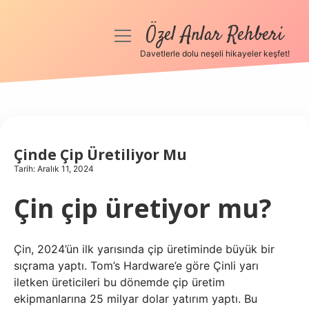
Özel Anlar Rehberi
menüyü
aç
Davetlerle dolu neşeli hikayeler keşfet!
Anasayfa
Gizlilik Politikası
Yasal Uyarı
Çinde Çip Üretiliyor Mu
Tarih: Aralık 11, 2024
Hakkımızda
Çin çip üretiyor mu?
Çin, 2024’ün ilk yarısında çip üretiminde büyük bir
sıçrama yaptı. Tom’s Hardware’e göre Çinli yarı
iletken üreticileri bu dönemde çip üretim
ekipmanlarına 25 milyar dolar yatırım yaptı. Bu