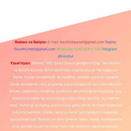
texper
betexpergir.net
Reklam ve İletişim:
E-mail:
backlinkpaneli@gmail.com
Teams:
forumhizmeti@gmail.com
Whatsapp: 0262 606 0 726
Telegram:
@karabul
Yasal Uyarı:
Sitemiz, 5651 Sayılı Kanun gereğince Bilgi Teknolojileri
ve İletişim Kurumu (BTK) tarafından onaylanmış bir Yer Sağlayıcı
olarak hizmet vermektedir. Bu nedenle, sitedeki içerikleri proaktif
olarak denetleme veya araştırma yükümlülüğümüz bulunmamaktadır.
Ancak, üyelerimiz yazdıkları içeriklerin sorumluluğunu taşımakta olup,
siteye üye olarak bu sorumluluğu kabul etmiş sayılırlar. Bu internet
sitesi, herhangi bir marka, kurum veya şahıs şirketi ile hiçbir bağlantısı
bulunmamaktadır. Sitede yalnızca kendi hazırladığımız makaleler
paylaşılmaktadır. Burada yer alan içerikler haber niteliği taşımamakta
olup, gerçek kurum ve kişiler hakkında paylaşım yapılmamaktadır.