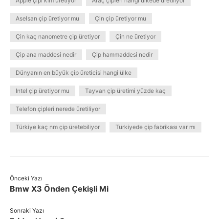
Apple çipi kim üretiyor
Araç çipleri hangi ülkede üretiliyor
Aselsan çip üretiyor mu
Çin çip üretiyor mu
Çin kaç nanometre çip üretiyor
Çin ne üretiyor
Çip ana maddesi nedir
Çip hammaddesi nedir
Dünyanın en büyük çip üreticisi hangi ülke
Intel çip üretiyor mu
Tayvan çip üretimi yüzde kaç
Telefon çipleri nerede üretiliyor
Türkiye kaç nm çip üretebiliyor
Türkiyede çip fabrikası var mı
Önceki Yazı
Bmw X3 Önden Çekişli Mi
Sonraki Yazı