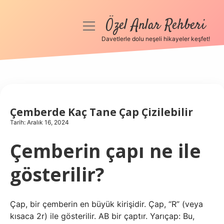
Özel Anlar Rehberi
menüyü
aç
Davetlerle dolu neşeli hikayeler keşfet!
Anasayfa
Gizlilik Politikası
Yasal Uyarı
Çemberde Kaç Tane Çap Çizilebilir
Tarih: Aralık 16, 2024
Hakkımızda
Çemberin çapı ne ile
gösterilir?
Çap, bir çemberin en büyük kirişidir. Çap, “R” (veya
kısaca 2r) ile gösterilir. AB bir çaptır. Yarıçap: Bu,