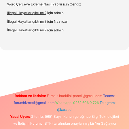
Word Çerçeve Ekleme Nasıl Yapılır
için
Cengiz
İllegal Hayatlar çıktı mı ?
için
admin
İllegal Hayatlar çıktı mı ?
için
Nazlıcan
İllegal Hayatlar çıktı mı ?
için
admin
betexper
betexpergir.net
Reklam ve İletişim:
E-mail:
backlinkpaneli@gmail.com
Teams:
forumhizmeti@gmail.com
Whatsapp: 0262 606 0 726
Telegram:
@karabul
Yasal Uyarı:
Sitemiz, 5651 Sayılı Kanun gereğince Bilgi Teknolojileri
ve İletişim Kurumu (BTK) tarafından onaylanmış bir Yer Sağlayıcı