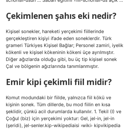
schonsil-usun … Sabah eğitimi ›fiil-schonsil-us açık …
Çekimlenen şahıs eki nedir?
Kişisel sonekler, hareketi yerçekimi fiillerinde
gerçekleştiren kişiyi ifade eden soneklerdir. Türk
grameri Türkiyes Kişisel Bağlar; Personel zamiri, iyelik
kökenli ve kişisel kökeninin kökeni üçe ayrılmıştır.
Diğer ağızlarda olduğu gibi, bu üç tip kişisel sonek
Çal ve bölgenin ağızlarında tanımlanmıştır.
Emir kipi çekimli fiil midir?
Komut modundaki bir fiilde, yalnızca fiil kökü ve
kişinin sonek. Tüm dillerde, bu mod fiilin en kısa
şeklidir, çünkü acil durumlarda kullanılır. 1. Tekil (I) ve
Çoğul (biz) için yerçekimi yoktur: Gel, jel-in, jel-in
(şeridi), jel-senler.kip-wikipediaisi ›wiki› kipvikipedia