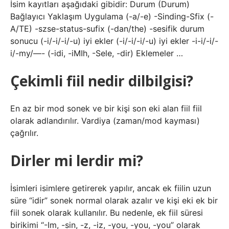
İsim kayıtları aşağıdaki gibidir: Durum (Durum)
Bağlayıcı Yaklaşım Uygulama (-a/-e) -Sinding-Sfix (-
A/TE) -szse-status-sufix (-dan/the) -sesifik durum
sonucu (-i/-i/-i/-u) iyi ekler (-i/-i/-i/-u) iyi ekler -i-i/-i/-
i/-my/—- (-idi, -iMIh, -Sele, -dir) Eklemeler …
Çekimli fiil nedir dilbilgisi?
En az bir mod sonek ve bir kişi son eki alan fiil fiil
olarak adlandırılır. Vardiya (zaman/mod kayması)
çağrılır.
Dirler mi lerdir mi?
İsimleri isimlere getirerek yapılır, ancak ek fiilin uzun
süre “idir” sonek normal olarak azalır ve kişi eki ek bir
fiil sonek olarak kullanılır. Bu nedenle, ek fiil süresi
birikimi “-Im, -sin, -z, -iz, -you, -you, -you” olarak