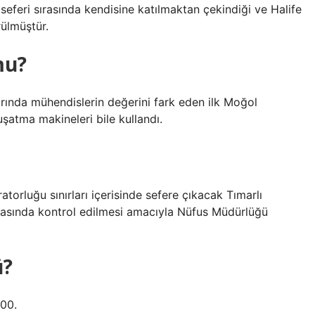
eferi sırasında kendisine katılmaktan çekindiği ve Halife
rülmüştür.
mu?
rında mühendislerin değerini fark eden ilk Moğol
uşatma makineleri bile kullandı.
orluğu sınırları içerisinde sefere çıkacak Tımarlı
snasında kontrol edilmesi amacıyla Nüfus Müdürlüğü
ü?
00.