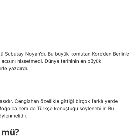
kü Subutay Noyan’dı. Bu büyük komutan Kore’den Berlin’e
n acısını hissetmedi. Dünya tarihinin en büyük
erle yazdırdı.
dır. Cengizhan özellikle gittiği birçok farklı yerde
Moğolca hem de Türkçe konuştuğu söylenebilir. Bu
ylenmelidir.
k mü?