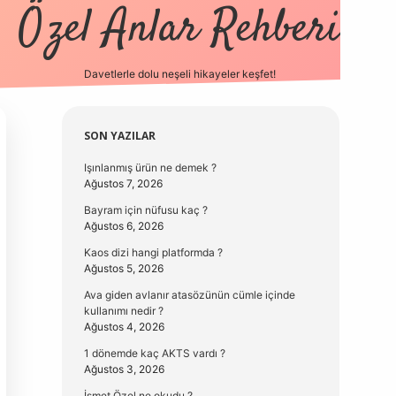
Özel Anlar Rehberi
Davetlerle dolu neşeli hikayeler keşfet!
betexper
betexpergir.net
Sidebar
SON YAZILAR
Işınlanmış ürün ne demek ?
Ağustos 7, 2026
Bayram için nüfusu kaç ?
Ağustos 6, 2026
Kaos dizi hangi platformda ?
Ağustos 5, 2026
Ava giden avlanır atasözünün cümle içinde
kullanımı nedir ?
Ağustos 4, 2026
1 dönemde kaç AKTS vardı ?
Ağustos 3, 2026
İsmet Özel ne okudu ?