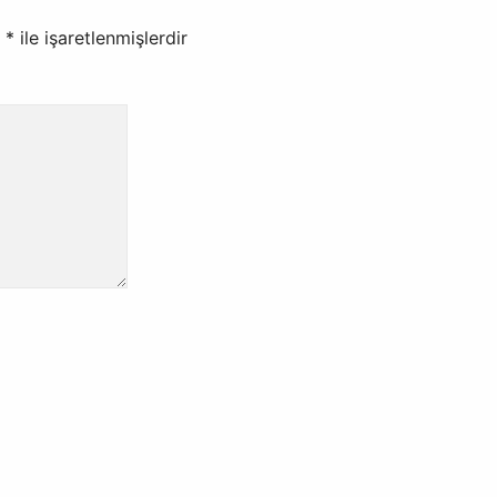
r
*
ile işaretlenmişlerdir