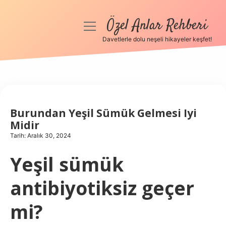
Özel Anlar Rehberi
menüyü
aç
Davetlerle dolu neşeli hikayeler keşfet!
Anasayfa
Gizlilik Politikası
Yasal Uyarı
Burundan Yeşil Sümük Gelmesi Iyi
Midir
Hakkımızda
Tarih: Aralık 30, 2024
Yeşil sümük
antibiyotiksiz geçer
mi?