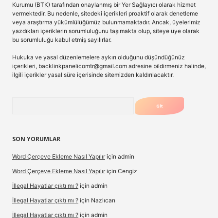
Kurumu (BTK) tarafından onaylanmış bir Yer Sağlayıcı olarak hizmet
vermektedir. Bu nedenle, sitedeki içerikleri proaktif olarak denetleme
veya araştırma yükümlülüğümüz bulunmamaktadır. Ancak, üyelerimiz
yazdıkları içeriklerin sorumluluğunu taşımakta olup, siteye üye olarak
bu sorumluluğu kabul etmiş sayılırlar.
Hukuka ve yasal düzenlemelere aykırı olduğunu düşündüğünüz
içerikleri,
backlinkpanelicomtr@gmail.com
adresine bildirmeniz halinde,
ilgili içerikler yasal süre içerisinde sitemizden kaldırılacaktır.
Arama
SON YORUMLAR
Word Çerçeve Ekleme Nasıl Yapılır
için
admin
Word Çerçeve Ekleme Nasıl Yapılır
için
Cengiz
İllegal Hayatlar çıktı mı ?
için
admin
İllegal Hayatlar çıktı mı ?
için
Nazlıcan
İllegal Hayatlar çıktı mı ?
için
admin