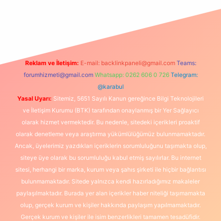
texper
betexpergir.net
Reklam ve İletişim:
E-mail:
backlinkpaneli@gmail.com
Teams:
forumhizmeti@gmail.com
Whatsapp: 0262 606 0 726
Telegram:
@karabul
Yasal Uyarı:
Sitemiz, 5651 Sayılı Kanun gereğince Bilgi Teknolojileri
ve İletişim Kurumu (BTK) tarafından onaylanmış bir Yer Sağlayıcı
olarak hizmet vermektedir. Bu nedenle, sitedeki içerikleri proaktif
olarak denetleme veya araştırma yükümlülüğümüz bulunmamaktadır.
Ancak, üyelerimiz yazdıkları içeriklerin sorumluluğunu taşımakta olup,
siteye üye olarak bu sorumluluğu kabul etmiş sayılırlar. Bu internet
sitesi, herhangi bir marka, kurum veya şahıs şirketi ile hiçbir bağlantısı
bulunmamaktadır. Sitede yalnızca kendi hazırladığımız makaleler
paylaşılmaktadır. Burada yer alan içerikler haber niteliği taşımamakta
olup, gerçek kurum ve kişiler hakkında paylaşım yapılmamaktadır.
Gerçek kurum ve kişiler ile isim benzerlikleri tamamen tesadüfidir.