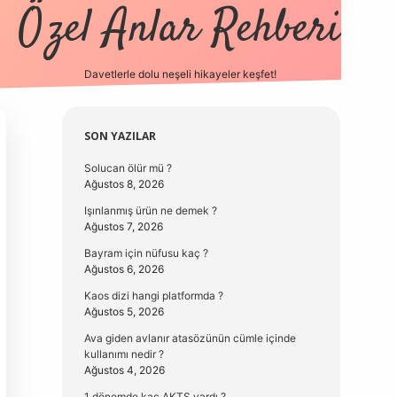
Özel Anlar Rehberi
Davetlerle dolu neşeli hikayeler keşfet!
betexper
betexpergir.net
Sidebar
SON YAZILAR
Solucan ölür mü ?
Ağustos 8, 2026
Işınlanmış ürün ne demek ?
Ağustos 7, 2026
Bayram için nüfusu kaç ?
Ağustos 6, 2026
Kaos dizi hangi platformda ?
Ağustos 5, 2026
Ava giden avlanır atasözünün cümle içinde
kullanımı nedir ?
Ağustos 4, 2026
1 dönemde kaç AKTS vardı ?