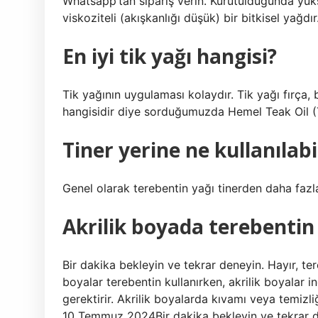
Whatsapp’tan sipariş verin. Kurutulduğunda yük
viskoziteli (akışkanlığı düşük) bir bitkisel yağdı
En iyi tik yağı hangisi?
Tik yağının uygulaması kolaydır. Tik yağı fırça, b
hangisidir diye sorduğumuzda Hemel Teak Oil (T
Tiner yerine ne kullanılabi
Genel olarak terebentin yağı tinerden daha faz
Akrilik boyada terebentin 
Bir dakika bekleyin ve tekrar deneyin. Hayır, ter
boyalar terebentin kullanırken, akrilik boyalar 
gerektirir. Akrilik boyalarda kıvamı veya temizli
10 Temmuz 2024Bir dakika bekleyin ve tekrar den