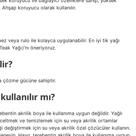
sek koruyucu ve bağlayıcı özelliklere sahip, yüksek
r. Ahşap koruyucu olarak kullanılır.
ez veya rulo ile kolayca uygulanabilir. En iyi tik yağı
eak Yağı)’nı öneriyoruz.
lir?
la çözme gücüne sahiptir.
kullanılır mı?
ebentin akrilik boya ile kullanıma uygun değildir. Yağlı
inceltmek ve temizlemek için su veya akrilik ortamlar
ği değiştirmek için su veya akrilik özel çözücüler kullanın.
eyin. Hayır, terebentin akrilik boya ile kullanıma uygun