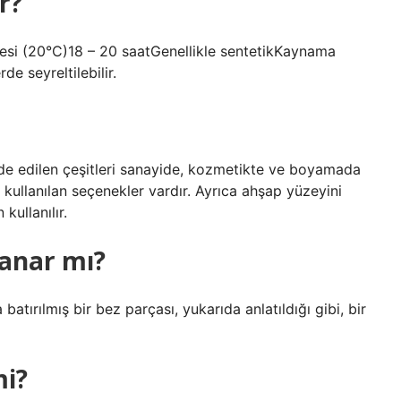
r?
esi (20°C)18 – 20 saatGenellikle sentetikKaynama
de seyreltilebilir.
 elde edilen çeşitleri sanayide, kozmetikte ve boyamada
de kullanılan seçenekler vardır. Ayrıca ahşap yüzeyini
ullanılır.
yanar mı?
tırılmış bir bez parçası, yukarıda anlatıldığı gibi, bir
mi?