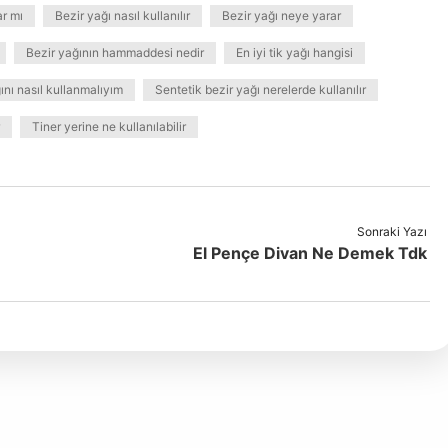
ar mı
Bezir yağı nasıl kullanılır
Bezir yağı neye yarar
Bezir yağının hammaddesi nedir
En iyi tik yağı hangisi
nı nasıl kullanmalıyım
Sentetik bezir yağı nerelerde kullanılır
Tiner yerine ne kullanılabilir
Sonraki Yazı
El Pençe Divan Ne Demek Tdk