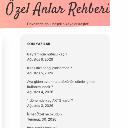
Özel Anlar Rehberi
Davetlerle dolu neşeli hikayeler keşfet!
betexper
betexpergir.net
Sidebar
SON YAZILAR
Bayram için nüfusu kaç ?
Ağustos 6, 2026
Kaos dizi hangi platformda ?
Ağustos 5, 2026
Ava giden avlanır atasözünün cümle içinde
kullanımı nedir ?
Ağustos 4, 2026
1 dönemde kaç AKTS vardı ?
Ağustos 3, 2026
İsmet Özel ne okudu ?
Temmuz 30, 2026
Ilgın Neyi Meşhur ?