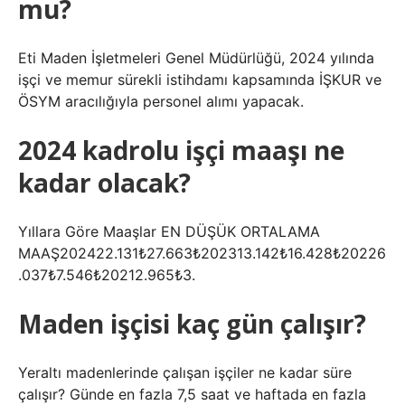
mu?
Eti Maden İşletmeleri Genel Müdürlüğü, 2024 yılında
işçi ve memur sürekli istihdamı kapsamında İŞKUR ve
ÖSYM aracılığıyla personel alımı yapacak.
2024 kadrolu işçi maaşı ne
kadar olacak?
Yıllara Göre Maaşlar EN DÜŞÜK ORTALAMA
MAAŞ202422.131₺27.663₺202313.142₺16.428₺20226
.037₺7.546₺20212.965₺3.
Maden işçisi kaç gün çalışır?
Yeraltı madenlerinde çalışan işçiler ne kadar süre
çalışır? Günde en fazla 7,5 saat ve haftada en fazla