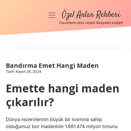
Özel Anlar Rehberi
menüyü
aç
Davetlerle dolu neşeli hikayeler keşfet!
Anasayfa
Gizlilik Politikası
Yasal Uyarı
Bandırma Emet Hangi Maden
Tarih: Kasım 26, 2024
Hakkımızda
Emette hangi maden
çıkarılır?
Dünya rezervlerinin büyük bir kısmına sahip
olduğumuz bor madeninin 1.681.474 milyon tonunu