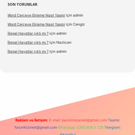
SON YORUMLAR
Word Çerçeve Ekleme Nasıl Yapılır
için
admin
Word Çerçeve Ekleme Nasıl Yapılır
için
Cengiz
İllegal Hayatlar çıktı mı ?
için
admin
İllegal Hayatlar çıktı mı ?
için
Nazlıcan
İllegal Hayatlar çıktı mı ?
için
admin
betexper
betexpergir.net
Reklam ve İletişim:
E-mail:
backlinkpaneli@gmail.com
Teams:
forumhizmeti@gmail.com
Whatsapp: 0262 606 0 726
Telegram:
@karabul