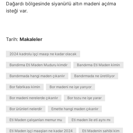
Dağardı bölgesinde siyanürlü altın madeni açılma
isteği var.
Tarih:
Makaleler
2024 kadrolu işçi maaşı ne kadar olacak
Bandirma Eti Maden Muduru kimdir
Bandırma Eti Maden kimin
Bandırmada hangi maden çıkarılır
Bandırmada ne üretiliyor
Bor fabrikası kimin
Bor madeni ne işe yarıyor
Bor madeni nerelerde çıkarılır
Bor tozu ne işe yarar
Bor ürünleri nelerdir
Emette hangi maden çıkarılır
Eti Maden çalışanları memur mu
Eti maden ile eti aynı mı
Eti Maden işçi maaşları ne kadar 2024
Eti Madenin sahibi kim