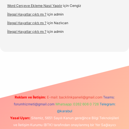
Word Çerçeve Ekleme Nasıl Yapılır
için
Cengiz
İllegal Hayatlar çıktı mı ?
için
admin
İllegal Hayatlar çıktı mı ?
için
Nazlıcan
İllegal Hayatlar çıktı mı ?
için
admin
texper
betexpergir.net
Reklam ve İletişim:
E-mail:
backlinkpaneli@gmail.com
Teams:
forumhizmeti@gmail.com
Whatsapp: 0262 606 0 726
Telegram:
@karabul
Yasal Uyarı:
Sitemiz, 5651 Sayılı Kanun gereğince Bilgi Teknolojileri
ve İletişim Kurumu (BTK) tarafından onaylanmış bir Yer Sağlayıcı