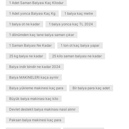
1 Adet Saman Balyası Kaç Kilodur
1 Adet yonca Balyası Kaç Kg
1 balya kaç metre
1 balya ot ne kadar
1 balya yonca kaç TL 2024
1 dönümden kaç tane balya saman çıkar
1 Saman Balyası Ne Kadar
1 ton ot kaç balya yapar
25 kg balya ne kadar
25 kilo saman balyası ne kadar
Balya indir bindir ne kadar 2024
Balya MAKiNELERi kaça ayrılır
Balya yükleme makinesi kaç para
Bir balya para kaç adet
Büyük balya makinası kaç kilo
Devlet destekli balya makinası nasıl alınır
Paksan balya makinesi kaç para