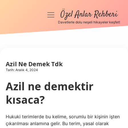
Özel Anlar Rehberi
menüyü
aç
Davetlerle dolu neşeli hikayeler keşfet!
Anasayfa
Gizlilik Politikası
Yasal Uyarı
Azil Ne Demek Tdk
Tarih: Aralık 4, 2024
Hakkımızda
Azil ne demektir
kısaca?
Hukuki terimlerde bu kelime, sorumlu bir kişinin işten
çıkarılması anlamına gelir. Bu terim, yasal olarak