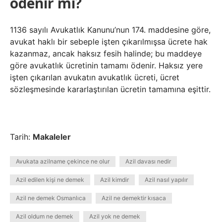
ödenir mi?
1136 sayılı Avukatlık Kanunu’nun 174. maddesine göre,
avukat haklı bir sebeple işten çıkarılmışsa ücrete hak
kazanmaz, ancak haksız fesih halinde; bu maddeye
göre avukatlık ücretinin tamamı ödenir. Haksız yere
işten çıkarılan avukatın avukatlık ücreti, ücret
sözleşmesinde kararlaştırılan ücretin tamamına eşittir.
Tarih:
Makaleler
Avukata azilname çekince ne olur
Azil davası nedir
Azil edilen kişi ne demek
Azil kimdir
Azil nasıl yapılır
Azil ne demek Osmanlıca
Azil ne demektir kısaca
Azil oldum ne demek
Azil yok ne demek