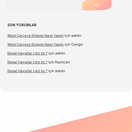
Arama
SON YORUMLAR
Word Çerçeve Ekleme Nasıl Yapılır
için
admin
Word Çerçeve Ekleme Nasıl Yapılır
için
Cengiz
İllegal Hayatlar çıktı mı ?
için
admin
İllegal Hayatlar çıktı mı ?
için
Nazlıcan
İllegal Hayatlar çıktı mı ?
için
admin
texper
betexpergir.net