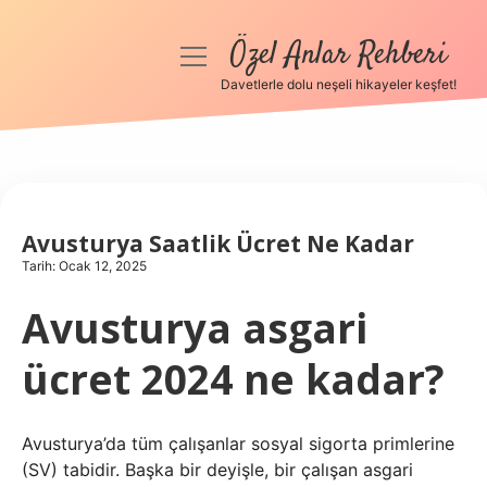
Özel Anlar Rehberi
menüyü
aç
Davetlerle dolu neşeli hikayeler keşfet!
Anasayfa
Gizlilik Politikası
Yasal Uyarı
Avusturya Saatlik Ücret Ne Kadar
Tarih: Ocak 12, 2025
Hakkımızda
Avusturya asgari
ücret 2024 ne kadar?
Avusturya’da tüm çalışanlar sosyal sigorta primlerine
(SV) tabidir. Başka bir deyişle, bir çalışan asgari