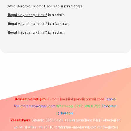
Word Çerçeve Ekleme Nasıl Yapılır
için
Cengiz
İllegal Hayatlar çıktı mı ?
için
admin
İllegal Hayatlar çıktı mı ?
için
Nazlıcan
İllegal Hayatlar çıktı mı ?
için
admin
texper
betexpergir.net
Reklam ve İletişim:
E-mail:
backlinkpaneli@gmail.com
Teams:
forumhizmeti@gmail.com
Whatsapp: 0262 606 0 726
Telegram:
@karabul
Yasal Uyarı:
Sitemiz, 5651 Sayılı Kanun gereğince Bilgi Teknolojileri
ve İletişim Kurumu (BTK) tarafından onaylanmış bir Yer Sağlayıcı