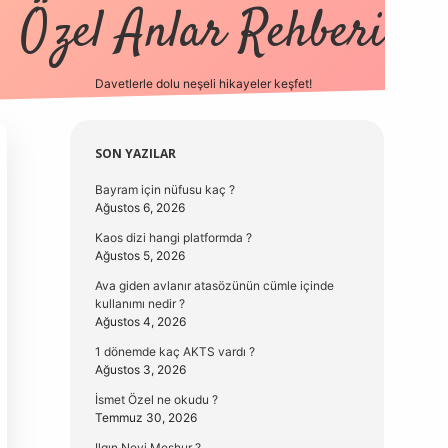
Özel Anlar Rehberi
Davetlerle dolu neşeli hikayeler keşfet!
betexper
betexpergir.net
Sidebar
SON YAZILAR
Bayram için nüfusu kaç ?
Ağustos 6, 2026
Kaos dizi hangi platformda ?
Ağustos 5, 2026
Ava giden avlanır atasözünün cümle içinde
kullanımı nedir ?
Ağustos 4, 2026
1 dönemde kaç AKTS vardı ?
Ağustos 3, 2026
İsmet Özel ne okudu ?
Temmuz 30, 2026
Ilgın Neyi Meşhur ?