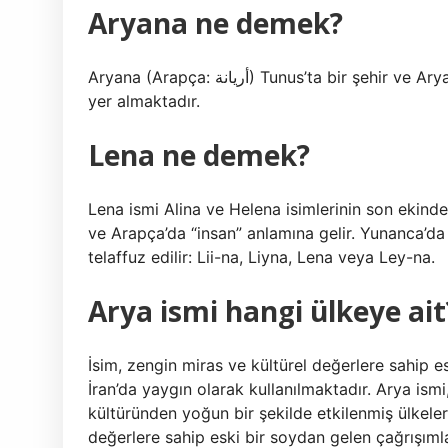
Aryana ne demek?
Aryana (Arapça: أريانة) Tunus’ta bir şehir ve Aryana Eyaletinin idari merkezidir. Şehir Akdeniz kıyısında
yer almaktadır.
Lena ne demek?
Lena ismi Alina ve Helena isimlerinin son ekinden
ve Arapça’da “insan” anlamına gelir. Yunanca’da 
telaffuz edilir: Lii-na, Liyna, Lena veya Ley-na.
Arya ismi hangi ülkeye ait
İsim, zengin miras ve kültürel değerlere sahip e
İran’da yaygın olarak kullanılmaktadır. Arya ismi
kültüründen yoğun bir şekilde etkilenmiş ülkele
değerlere sahip eski bir soydan gelen çağrışımla