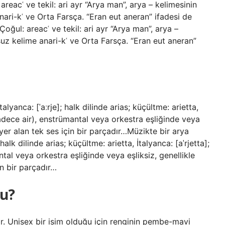
areacʿ ve tekil: ari ayr “Arya man”, arya – kelimesinin
ri-kʿ ve Orta Farsça. “Eran eut aneran” ifadesi de
Çoğul: areacʿ ve tekil: ari ayr “Arya man”, arya –
uz kelime anari-kʿ ve Orta Farsça. “Eran eut aneran”
İtalyanca: [ˈaːrje]; halk dilinde arias; küçültme: arietta,
e sadece air), enstrümantal veya orkestra eşliğinde veya
 yer alan tek ses için bir parçadır…Müzikte bir arya
; halk dilinde arias; küçültme: arietta, İtalyanca: [aˈrjetta];
ntal veya orkestra eşliğinde veya eşliksiz, genellikle
in bir parçadır…
u?
ir. Unisex bir isim olduğu için renginin pembe-mavi