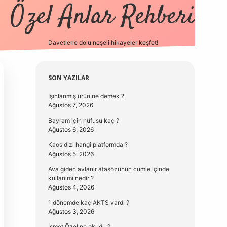
Özel Anlar Rehberi
Davetlerle dolu neşeli hikayeler keşfet!
betexper
betexpergir.net
Sidebar
SON YAZILAR
Işınlanmış ürün ne demek ?
Ağustos 7, 2026
Bayram için nüfusu kaç ?
Ağustos 6, 2026
Kaos dizi hangi platformda ?
Ağustos 5, 2026
Ava giden avlanır atasözünün cümle içinde
kullanımı nedir ?
Ağustos 4, 2026
1 dönemde kaç AKTS vardı ?
Ağustos 3, 2026
İsmet Özel ne okudu ?