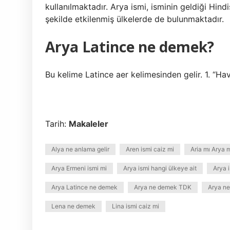
kullanılmaktadır. Arya ismi, isminin geldiği Hind
şekilde etkilenmiş ülkelerde de bulunmaktadır.
Arya Latince ne demek?
Bu kelime Latince aer kelimesinden gelir. 1. “Hav
Tarih:
Makaleler
Alya ne anlama gelir
Aren ismi caiz mi
Aria mı Arya 
Arya Ermeni ismi mi
Arya ismi hangi ülkeye ait
Arya 
Arya Latince ne demek
Arya ne demek TDK
Arya ne
Lena ne demek
Lina ismi caiz mi