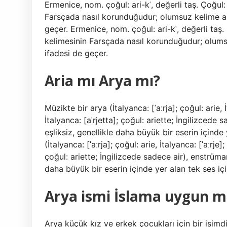
Ermenice, nom. çoğul: ari-kʿ, değerli taş. Çoğul: 
Farsçada nasıl korunduğudur; olumsuz kelime ana
geçer. Ermenice, nom. çoğul: ari-kʿ, değerli taş. 
kelimesinin Farsçada nasıl korunduğudur; olums
ifadesi de geçer.
Aria mı Arya mı?
Müzikte bir arya (İtalyanca: [ˈaːrja]; çoğul: arie, 
İtalyanca: [aˈrjetta]; çoğul: ariette; İngilizced
eşliksiz, genellikle daha büyük bir eserin içinde
(İtalyanca: [ˈaːrja]; çoğul: arie, İtalyanca: [ˈaːrje]
çoğul: ariette; İngilizcede sadece air), enstrüma
daha büyük bir eserin içinde yer alan tek ses iç
Arya ismi İslama uygun m
Arya küçük kız ve erkek çocukları için bir isimd