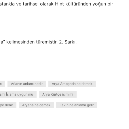
istan’da ve tarihsel olarak Hint kültüründen yoğun bir
a” kelimesinden türemiştir, 2. Şarkı.
mı
Arianın anlamı nedir
Arya Arapçada ne demek
ismi İslama uygun mu
Arya Kürtçe isim mi
ye denir
Aryana ne demek
Lavin ne anlama gelir