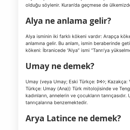
olduğu söylenir. Kuran’da geçmese de ülkemizde d
Alya ne anlama gelir?
Alya isminin iki farklı kökeni vardır: Arapça kökeni: Arapçada “Alya” (الية
anlamına gelir. Bu anlam, ismin beraberinde geti
kökeni: İbranicede “Alya” ismi “Tanrı’ya yüksel
Umay ne demek?
Umay (veya Umay; Eski Türkçe: 𐰆𐰢𐰖; Kazakça: Ұмай aна, Umay ana; Rusça: Ума́й / Ымай, Umáj / Ymaj,
Türkçe: Umay (Ana)) Türk mitolojisinde ve Tengri
kadınların, annelerin ve çocukların tanrıçasıdır
tanrıçalarına benzemektedir.
Arya Latince ne demek?