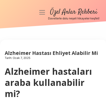
Özel Anlar Rehberi
menüyü
aç
Davetlerle dolu neşeli hikayeler keşfet!
Anasayfa
Gizlilik Politikası
Yasal Uyarı
Alzheimer Hastası Ehliyet Alabilir Mi
Tarih: Ocak 7, 2025
Hakkımızda
Alzheimer hastaları
araba kullanabilir
mi?