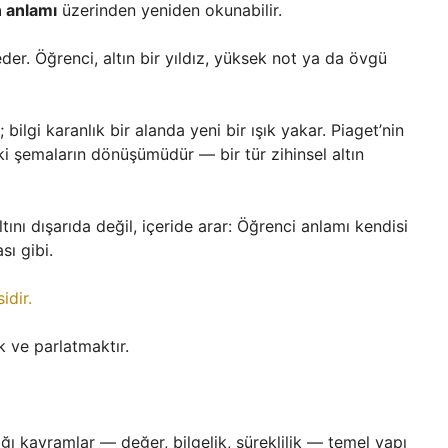
n anlamı
üzerinden yeniden okunabilir.
der. Öğrenci, altın bir yıldız, yüksek not ya da övgü
 bilgi karanlık bir alanda yeni bir ışık yakar. Piaget’nin
ki şemaların dönüşümüdür — bir tür zihinsel altın
tını dışarıda değil, içeride arar: Öğrenci anlamı kendisi
sı gibi.
idir.
k ve parlatmaktır.
ığı kavramlar — değer, bilgelik, süreklilik — temel yapı