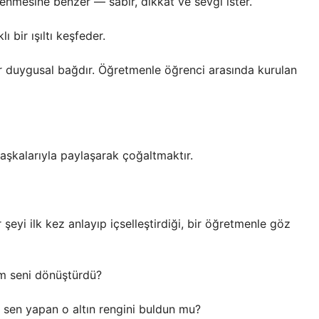
enmesine benzer — sabır, dikkat ve sevgi ister.
ı bir ışıltı keşfeder.
bir duygusal bağdır. Öğretmenle öğrenci arasında kurulan
başkalarıyla paylaşarak çoğaltmaktır.
 şeyi ilk kez anlayıp içselleştirdiği, bir öğretmenle göz
im seni dönüştürdü?
 sen yapan o altın rengini buldun mu?