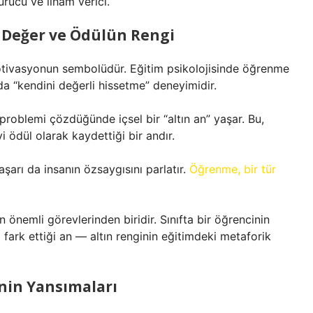
türücü ve ilham verici.
: Değer ve Ödülün Rengi
motivasyonun sembolüdür. Eğitim psikolojisinde öğrenme
da “kendini değerli hissetme” deneyimidir.
 problemi çözdüğünde içsel bir “altın an” yaşar. Bu,
ödül olarak kaydettiği bir andır.
aşarı da insanın özsaygısını parlatır.
Öğrenme, bir tür
 önemli görevlerinden biridir. Sınıfta bir öğrencinin
ı fark ettiği an — altın renginin eğitimdeki metaforik
nin Yansımaları