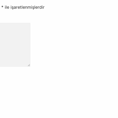
r
*
ile işaretlenmişlerdir