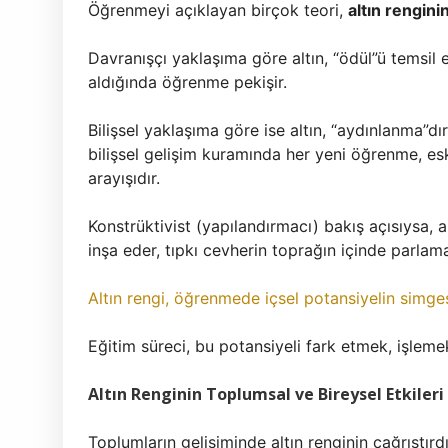
Öğrenmeyi açıklayan birçok teori,
altın rengini
Davranışçı yaklaşıma göre altın, “ödül”ü temsil e
aldığında öğrenme pekişir.
Bilişsel yaklaşıma göre ise altın, “aydınlanma”dır;
bilişsel gelişim kuramında her yeni öğrenme, es
arayışıdır.
Konstrüktivist (yapılandırmacı) bakış açısıysa, al
inşa eder, tıpkı cevherin toprağın içinde parlama
Altın rengi, öğrenmede içsel potansiyelin simges
Eğitim süreci, bu potansiyeli fark etmek, işleme
Altın Renginin Toplumsal ve Bireysel Etkileri
Toplumların gelişiminde altın renginin çağrıştırd