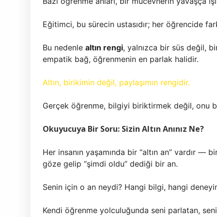
Bazı öğrenme anları, bir mücevherin yavaşça işl
Eğitimci, bu sürecin ustasıdır; her öğrencide farkl
Bu nedenle
altın rengi
, yalnızca bir süs değil, 
empatik bağ, öğrenmenin en parlak halidir.
Altın, birikimin değil, paylaşımın rengidir.
Gerçek öğrenme, bilgiyi biriktirmek değil, onu 
Okuyucuya Bir Soru: Sizin Altın Anınız Ne?
Her insanın yaşamında bir “altın an” vardır — bir
göze gelip “şimdi oldu” dediği bir an.
Senin için o an neydi? Hangi bilgi, hangi deney
Kendi öğrenme yolculuğunda seni parlatan, seni