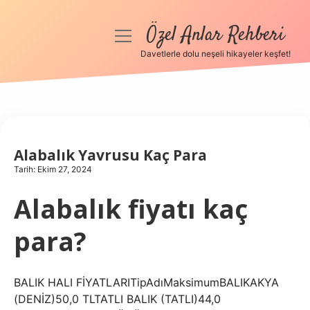
Özel Anlar Rehberi
menüyü
aç
Davetlerle dolu neşeli hikayeler keşfet!
Anasayfa
Gizlilik Politikası
Yasal Uyarı
Alabalık Yavrusu Kaç Para
Tarih: Ekim 27, 2024
Hakkımızda
Alabalık fiyatı kaç
para?
BALIK HALI FİYATLARITipAdıMaksimumBALIKAKYA
(DENİZ)50,0 TLTATLI BALIK (TATLI)44,0