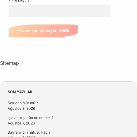
7 + 8 kaçtır?
*
Sitemap
Sidebar
SON YAZILAR
Solucan ölür mü ?
Ağustos 8, 2026
Işınlanmış ürün ne demek ?
Ağustos 7, 2026
Bayram için nüfusu kaç ?