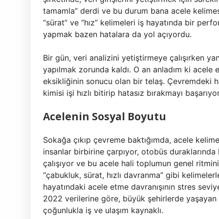
tamamla” derdi ve bu durum bana acele kelimesi
“sürat” ve “hız” kelimeleri iş hayatında bir per
yapmak bazen hatalara da yol açıyordu.
Bir gün, veri analizini yetiştirmeye çalışırken 
yapılmak zorunda kaldı. O an anladım ki acele 
eksikliğinin sonucu olan bir telaş. Çevremdeki
kimisi işi hızlı bitirip hatasız bırakmayı başarıy
Acelenin Sosyal Boyutu
Sokağa çıkıp çevreme baktığımda, acele keli
insanlar birbirine çarpıyor, otobüs duraklarında 
çalışıyor ve bu acele hali toplumun genel ritmini
“çabukluk, sürat, hızlı davranma” gibi kelimelerle
hayatındaki acele etme davranışının stres seviyes
2022 verilerine göre, büyük şehirlerde yaşayan
çoğunlukla iş ve ulaşım kaynaklı.