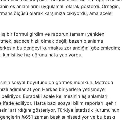
nin eş anlamlarını uygulamalı olarak gösterdi. Örneğin,
formans ölçüsü olarak karşımıza çıkıyordu, ama acele
yanlış bir formül girdim ve raporun tamamı yeniden
etmek, sadece hızlı olmak değil; bazen planlama
 herkesin bu dengeyi kurmakta zorlandığını gözlemledim;
or, kimisi ise hız uğruna hata yapıyordu.
mesinin sosyal boyutunu da görmek mümkün. Metroda
hızlı adımlar atıyor. Herkes bir yerlere yetişmeye
 belirliyor. Buradaki acele kelimesinin eş anlamları,
 ifade ediliyor. Hatta bazı sosyal bilim raporları, şehir
ini artırdığını gösteriyor. Türkiye İstatistik Kurumu’nun
 gençlerin %65’i zaman baskısı hissediyor ve bu baskı