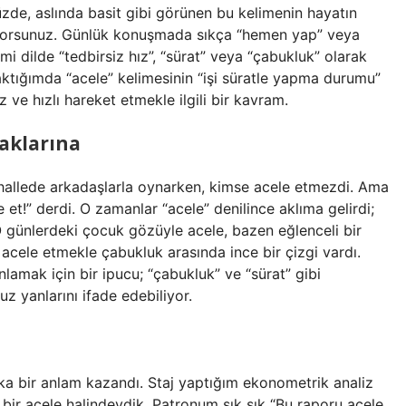
de, aslında basit gibi görünen bu kelimenin hayatın
diyorsunuz. Günlük konuşmada sıkça “hemen yap” veya
 dilde “tedbirsiz hız”, “sürat” veya “çabukluk” olarak
 baktığımda “acele” kelimesinin “işi süratle yapma durumu”
 ve hızlı hareket etmekle ilgili bir kavram.
aklarına
ahallede arkadaşlarla oynarken, kimse acele etmezdi. Ama
et!” derdi. O zamanlar “acele” denilince aklıma gelirdi;
günlerdeki çocuk gözüyle acele, bazen eğlenceli bir
 acele etmekle çabukluk arasında ince bir çizgi vardı.
nlamak için bir ipucu; “çabukluk” ve “sürat” gibi
 yanlarını ifade edebiliyor.
a bir anlam kazandı. Staj yaptığım ekonometrik analiz
kli bir acele halindeydik. Patronum sık sık “Bu raporu acele