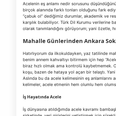
Acelenin eş anlamı nedir sorusunu düşündüğünüz
birçok alanında farklı tonları olduğunu fark e
“çabuk ol” dediğimiz durumlar, akademik ve resmi
karşılık bulabiliyor. Türk Dil Kurumu verilerine
olarak tanımlandığını görüyorum; yani özetle, hız
Mahalle Günlerinden Ankara Sok
Hatırlıyorum da ilkokuldayken, yaz tatilinde m
benim annem kahvaltıyı bitirmem için hep “Acele 
biraz hızlı olmak ama kontrolü kaybetmemek. O 
koşu, bazen de hataya yol açan bir telaştı. Yani
Aslında bu da acele kelimesinin eş anlamlarını a
kelimeler, acele etmenin hem olumlu hem olumsuz
İş Hayatında Acele
İş dünyasına atıldığımda acele kavramı bambaşk
şirketinde, veri girişlerini yetiştirmek için süre