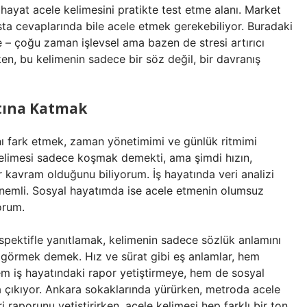
 hayat acele kelimesini pratikte test etme alanı. Market
sta cevaplarında bile acele etmek gerekebiliyor. Buradaki
e – çoğu zaman işlevsel ama bazen de stresi artırıcı
en, bu kelimenin sadece bir söz değil, bir davranış
tına Katmak
nı fark etmek, zaman yönetimimi ve günlük ritmimi
limesi sadece koşmak demekti, ama şimdi hızın,
 kavram olduğunu biliyorum. İş hayatında veri analizi
önemli. Sosyal hayatımda ise acele etmenin olumsuz
orum.
spektifle yanıtlamak, kelimenin sadece sözlük anlamını
ni görmek demek. Hız ve sürat gibi eş anlamlar, hem
em iş hayatındaki rapor yetiştirmeye, hem de sosyal
 çıkıyor. Ankara sokaklarında yürürken, metroda acele
 raporunu yetiştirirken, acele kelimesi hep farklı bir ton