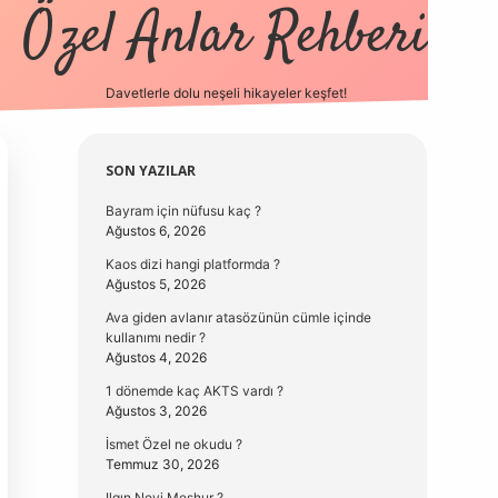
Özel Anlar Rehberi
Davetlerle dolu neşeli hikayeler keşfet!
betexper
betexpergir.net
Sidebar
SON YAZILAR
Bayram için nüfusu kaç ?
Ağustos 6, 2026
Kaos dizi hangi platformda ?
Ağustos 5, 2026
Ava giden avlanır atasözünün cümle içinde
kullanımı nedir ?
Ağustos 4, 2026
1 dönemde kaç AKTS vardı ?
Ağustos 3, 2026
İsmet Özel ne okudu ?
Temmuz 30, 2026
Ilgın Neyi Meşhur ?