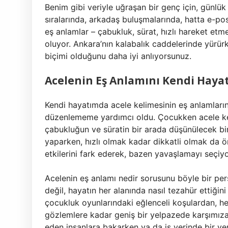
Benim gibi veriyle uğraşan bir genç için, günlük
sıralarında, arkadaş buluşmalarında, hatta e-po
eş anlamlar – çabukluk, sürat, hızlı hareket etm
oluyor. Ankara’nın kalabalık caddelerinde yürürk
biçimi olduğunu daha iyi anlıyorsunuz.
Acelenin Eş Anlamını Kendi Haya
Kendi hayatımda acele kelimesinin eş anlamları
düzenlememe yardımcı oldu. Çocukken acele ke
çabukluğun ve süratin bir arada düşünülecek bir
yaparken, hızlı olmak kadar dikkatli olmak da 
etkilerini fark ederek, bazen yavaşlamayı seçiy
Acelenin eş anlamı nedir sorusunu böyle bir per
değil, hayatın her alanında nasıl tezahür ettiği
çocukluk oyunlarındaki eğlenceli koşulardan, h
gözlemlere kadar geniş bir yelpazede karşımıza
eden insanlara bakarken ya da iş yerinde bir veri