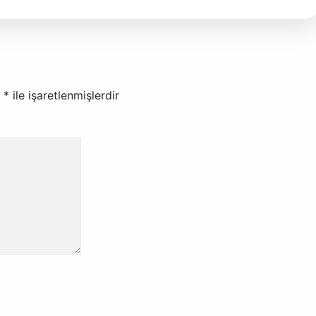
r
*
ile işaretlenmişlerdir