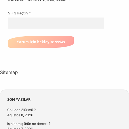
5 + 3 kaçtır?
*
Sitemap
Sidebar
SON YAZILAR
Solucan ölür mü ?
Ağustos 8, 2026
Işınlanmış ürün ne demek ?
Ağustos 7, 2026