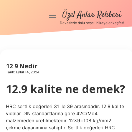
Özel Anlar Rehberi
menüyü
aç
Davetlerle dolu neşeli hikayeler keşfet!
Anasayfa
Gizlilik Politikası
Yasal Uyarı
12 9 Nedir
Tarih: Eylül 14, 2024
Hakkımızda
12.9 kalite ne demek?
HRC sertlik değerleri 31 ile 39 arasındadır. 12.9 kalite
vidalar DIN standartlarına göre 42CrMo4
malzemeden üretilmektedir. 12×9=108 kg/mm2
çekme dayanımına sahiptir. Sertlik değerleri HRC