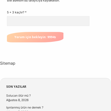
site adresim bu tarayıcıya kaydedilsin.
5 + 3 kaçtır?
*
Sitemap
Sidebar
SON YAZILAR
Solucan ölür mü ?
Ağustos 8, 2026
Işınlanmış ürün ne demek ?