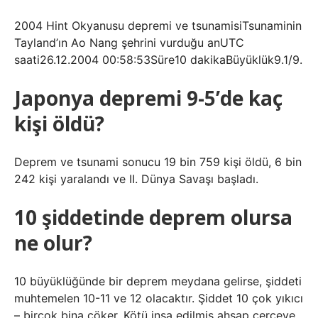
2004 Hint Okyanusu depremi ve tsunamisiTsunaminin
Tayland’ın Ao Nang şehrini vurduğu anUTC
saati26.12.2004 00:58:53Süre10 dakikaBüyüklük9.1/9.
Japonya depremi 9-5’de kaç
kişi öldü?
Deprem ve tsunami sonucu 19 bin 759 kişi öldü, 6 bin
242 kişi yaralandı ve II. Dünya Savaşı başladı.
10 şiddetinde deprem olursa
ne olur?
10 büyüklüğünde bir deprem meydana gelirse, şiddeti
muhtemelen 10-11 ve 12 olacaktır. Şiddet 10 çok yıkıcı
– birçok bina çöker. Kötü inşa edilmiş ahşap çerçeve