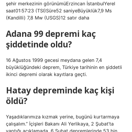
şehir merkezinin görünümüErzincan İstanbulYerel
saat01:57:23 (TSI)Süre52 saniyeBüyüklük7,9 Ms
(Kandilli) 7,8 Mw (USGS)12 satır daha
Adana 99 depremi kaç
şiddetinde oldu?
16 Ağustos 1999 gecesi meydana gelen 7,4
büyüklüğündeki deprem, Türkiye tarihinin en şiddetli
ikinci depremi olarak kayıtlara geçti.
Hatay depreminde kaç kişi
öldü?
Yaşadıklarımıza kızmak yerine, bugünü kurtarmaya
çalışalım.” İçişleri Bakanı Ali Yerlikaya, 2 Şubat’ta
yaptığı açıklamada, 6 Şubat depremlerinde 53 bin