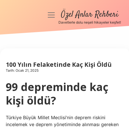
Özel Anlar Rehberi
menüyü
aç
Davetlerle dolu neşeli hikayeler keşfet!
Anasayfa
Gizlilik Politikası
Yasal Uyarı
100 Yılın Felaketinde Kaç Kişi Öldü
Tarih: Ocak 21, 2025
Hakkımızda
99 depreminde kaç
kişi öldü?
Türkiye Büyük Millet Meclisi’nin deprem riskini
incelemek ve deprem yönetiminde alınması gereken