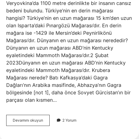
Veryovkina’da 1100 metre derinlikte bir insanın cansız
bedeni bulundu. Türkiye’nin en derin mağarası
hangisi? Türkiye’nin en uzun mağarası 15 km’den uzun
olan Isparta’daki Pınargözü Mağarası’dır. En derin
mağara ise -1429 ile Mersin’deki Peynirlikönü
Mağarası’dır. Dünyanın en uzun mağarası nerededir?
Dünyanın en uzun mağarası ABD’nin Kentucky
eyaletindeki Mammoth Mağarası’dır.2 Şubat
2023Dünyanın en uzun mağarası ABD’nin Kentucky
eyaletindeki Mammoth Mağarası’dır. Krubera
Mağarası nerede? Batı Kafkasya’daki Gagra
Dağları’nın Arabika masifinde, Abhazya’nın Gagra
bölgesinde [not 1], daha önce Sovyet Gürcistan’ın bir
parçası olan kısmen…
Dünyanın
Devamını okuyun
2 Yorum
En
Derin
Mağarasının