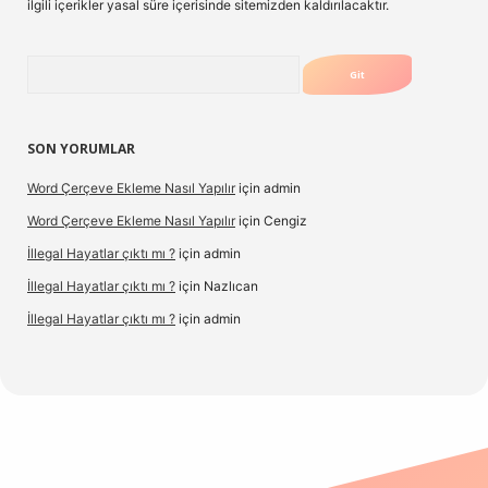
ilgili içerikler yasal süre içerisinde sitemizden kaldırılacaktır.
Arama
SON YORUMLAR
Word Çerçeve Ekleme Nasıl Yapılır
için
admin
Word Çerçeve Ekleme Nasıl Yapılır
için
Cengiz
İllegal Hayatlar çıktı mı ?
için
admin
İllegal Hayatlar çıktı mı ?
için
Nazlıcan
İllegal Hayatlar çıktı mı ?
için
admin
ergir.net