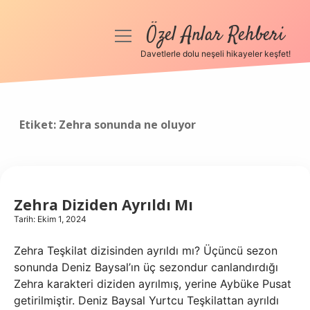
Özel Anlar Rehberi
menüyü
aç
Davetlerle dolu neşeli hikayeler keşfet!
Anasayfa
Gizlilik Politikası
Etiket:
Zehra sonunda ne oluyor
Yasal Uyarı
Hakkımızda
Zehra Diziden Ayrıldı Mı
Tarih: Ekim 1, 2024
Zehra Teşkilat dizisinden ayrıldı mı? Üçüncü sezon
sonunda Deniz Baysal’ın üç sezondur canlandırdığı
Zehra karakteri diziden ayrılmış, yerine Aybüke Pusat
getirilmiştir. Deniz Baysal Yurtcu Teşkilattan ayrıldı