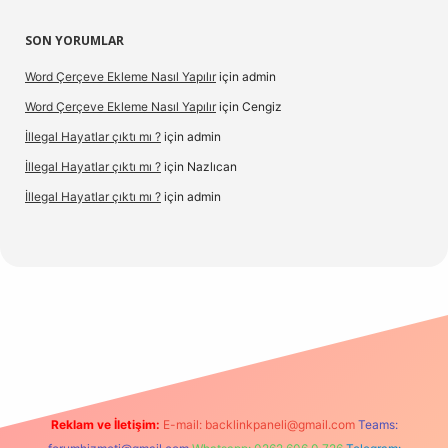
SON YORUMLAR
Word Çerçeve Ekleme Nasıl Yapılır
için
admin
Word Çerçeve Ekleme Nasıl Yapılır
için
Cengiz
İllegal Hayatlar çıktı mı ?
için
admin
İllegal Hayatlar çıktı mı ?
için
Nazlıcan
İllegal Hayatlar çıktı mı ?
için
admin
ergir.net
Reklam ve İletişim:
E-mail:
backlinkpaneli@gmail.com
Teams: