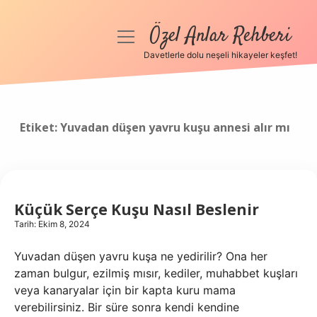
Özel Anlar Rehberi
menüyü
aç
Davetlerle dolu neşeli hikayeler keşfet!
Anasayfa
Gizlilik Politikası
Etiket:
Yuvadan düşen yavru kuşu annesi alır mı
Yasal Uyarı
Hakkımızda
Küçük Serçe Kuşu Nasıl Beslenir
Tarih: Ekim 8, 2024
Yuvadan düşen yavru kuşa ne yedirilir? Ona her
zaman bulgur, ezilmiş mısır, kediler, muhabbet kuşları
veya kanaryalar için bir kapta kuru mama
verebilirsiniz. Bir süre sonra kendi kendine