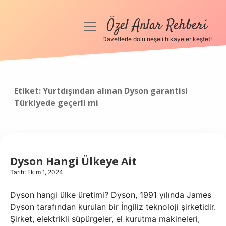
Özel Anlar Rehberi
menüyü
aç
Davetlerle dolu neşeli hikayeler keşfet!
Anasayfa
Gizlilik Politikası
Etiket:
Yurtdışından alınan Dyson garantisi
Türkiyede geçerli mi
Yasal Uyarı
Hakkımızda
Dyson Hangi Ülkeye Ait
Tarih: Ekim 1, 2024
Dyson hangi ülke üretimi? Dyson, 1991 yılında James
Dyson tarafından kurulan bir İngiliz teknoloji şirketidir.
Şirket, elektrikli süpürgeler, el kurutma makineleri,