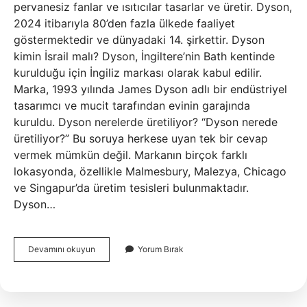
pervanesiz fanlar ve ısıtıcılar tasarlar ve üretir. Dyson,
2024 itibarıyla 80’den fazla ülkede faaliyet
göstermektedir ve dünyadaki 14. şirkettir. Dyson
kimin İsrail malı? Dyson, İngiltere’nin Bath kentinde
kurulduğu için İngiliz markası olarak kabul edilir.
Marka, 1993 yılında James Dyson adlı bir endüstriyel
tasarımcı ve mucit tarafından evinin garajında ​​
kuruldu. Dyson nerelerde üretiliyor? “Dyson nerede
üretiliyor?” Bu soruya herkese uyan tek bir cevap
vermek mümkün değil. Markanın birçok farklı
lokasyonda, özellikle Malmesbury, Malezya, Chicago
ve Singapur’da üretim tesisleri bulunmaktadır.
Dyson…
Dyson
Devamını okuyun
Yorum Bırak
Hangi
Ülkeye
Ait