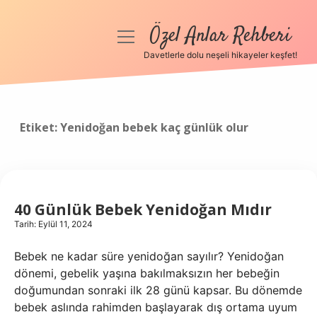
Özel Anlar Rehberi
menüyü
aç
Davetlerle dolu neşeli hikayeler keşfet!
Anasayfa
Gizlilik Politikası
Etiket:
Yenidoğan bebek kaç günlük olur
Yasal Uyarı
Hakkımızda
40 Günlük Bebek Yenidoğan Mıdır
Tarih: Eylül 11, 2024
Bebek ne kadar süre yenidoğan sayılır? Yenidoğan
dönemi, gebelik yaşına bakılmaksızın her bebeğin
doğumundan sonraki ilk 28 günü kapsar. Bu dönemde
bebek aslında rahimden başlayarak dış ortama uyum