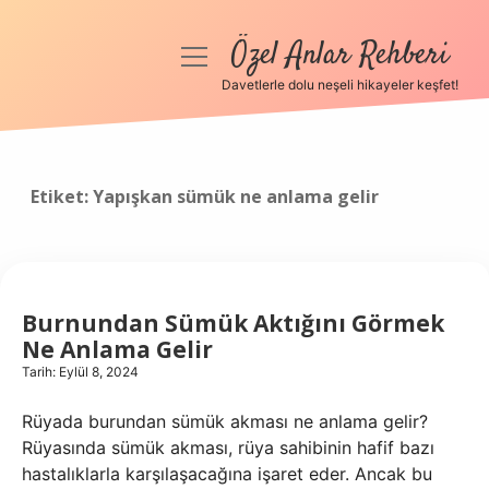
Özel Anlar Rehberi
menüyü
aç
Davetlerle dolu neşeli hikayeler keşfet!
Anasayfa
Gizlilik Politikası
Etiket:
Yapışkan sümük ne anlama gelir
Yasal Uyarı
Hakkımızda
Burnundan Sümük Aktığını Görmek
Ne Anlama Gelir
Tarih: Eylül 8, 2024
Rüyada burundan sümük akması ne anlama gelir?
Rüyasında sümük akması, rüya sahibinin hafif bazı
hastalıklarla karşılaşacağına işaret eder. Ancak bu