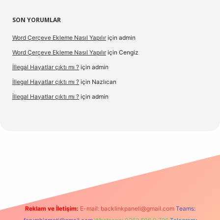
SON YORUMLAR
Word Çerçeve Ekleme Nasıl Yapılır
için
admin
Word Çerçeve Ekleme Nasıl Yapılır
için
Cengiz
İllegal Hayatlar çıktı mı ?
için
admin
İllegal Hayatlar çıktı mı ?
için
Nazlıcan
İllegal Hayatlar çıktı mı ?
için
admin
pergir.net
Reklam ve İletişim:
E-mail:
backlinkpaneli@gmail.com
Teams: