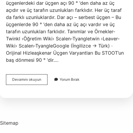
üçgenlerdeki dar üçgen açı 90 ° ‘den daha az üç
açıdır ve üç tarafın uzunlukları farklıdır. Her üç taraf
da farklı uzunluklardır. Dar açı – serbest üçgen – Bu
üçgenlerde 90 ° ‘den daha az üç açı vardır ve üç
tarafın uzunlukları farklıdır. Tanımlar ve Örnekler-
Twinkl ›Öğretim Wiki› Scalen-Tyangletwin ›Leaver-
Wiki› Scalen-TyangleGoogle (İngilizce → Türk) ·
Orijinal Hizleaşkenar Üçgen Varyantları Bu STOOT’un
baş dönmesi 90 ° ‘dir.…
Eşkenar
Devamını okuyun
Yorum Bırak
Üçgen
90
Derece
Olur
Mu
Sitemap