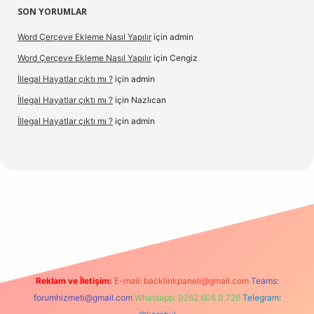
SON YORUMLAR
Word Çerçeve Ekleme Nasıl Yapılır
için
admin
Word Çerçeve Ekleme Nasıl Yapılır
için
Cengiz
İllegal Hayatlar çıktı mı ?
için
admin
İllegal Hayatlar çıktı mı ?
için
Nazlıcan
İllegal Hayatlar çıktı mı ?
için
admin
pergir.net
Reklam ve İletişim:
E-mail:
backlinkpaneli@gmail.com
Teams:
forumhizmeti@gmail.com
Whatsapp: 0262 606 0 726
Telegram: