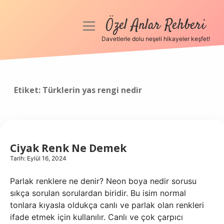
Özel Anlar Rehberi
menüyü
aç
Davetlerle dolu neşeli hikayeler keşfet!
Anasayfa
Gizlilik Politikası
Etiket:
Türklerin yas rengi nedir
Yasal Uyarı
Hakkımızda
Ciyak Renk Ne Demek
Tarih: Eylül 16, 2024
Parlak renklere ne denir? Neon boya nedir sorusu
sıkça sorulan sorulardan biridir. Bu isim normal
tonlara kıyasla oldukça canlı ve parlak olan renkleri
ifade etmek için kullanılır. Canlı ve çok çarpıcı