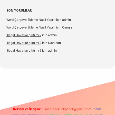
SON YORUMLAR
Word Çerçeve Ekleme Nasıl Yapılır
için
admin
Word Çerçeve Ekleme Nasıl Yapılır
için
Cengiz
İllegal Hayatlar çıktı mı ?
için
admin
İllegal Hayatlar çıktı mı ?
için
Nazlıcan
İllegal Hayatlar çıktı mı ?
için
admin
ergir.net
Reklam ve İletişim:
E-mail:
backlinkpaneli@gmail.com
Teams: