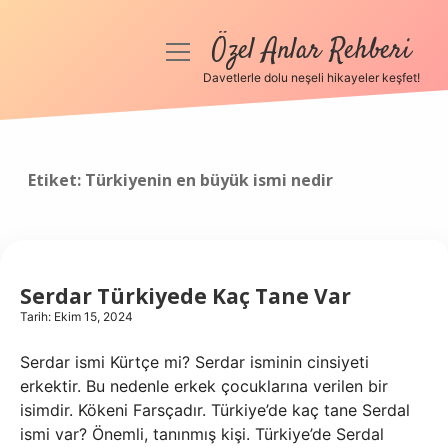
Özel Anlar Rehberi
menüyü
aç
Davetlerle dolu neşeli hikayeler keşfet!
Anasayfa
Gizlilik Politikası
Etiket:
Türkiyenin en büyük ismi nedir
Yasal Uyarı
Hakkımızda
Serdar Türkiyede Kaç Tane Var
Tarih: Ekim 15, 2024
Serdar ismi Kürtçe mi? Serdar isminin cinsiyeti
erkektir. Bu nedenle erkek çocuklarına verilen bir
isimdir. Kökeni Farsçadır. Türkiye’de kaç tane Serdal
ismi var? Önemli, tanınmış kişi. Türkiye’de Serdal