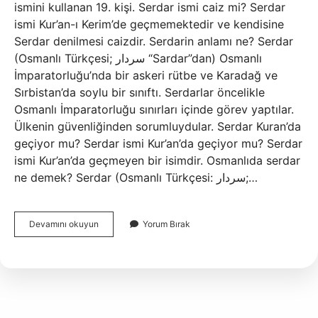
ismini kullanan 19. kişi. Serdar ismi caiz mi? Serdar
ismi Kur’an-ı Kerim’de geçmemektedir ve kendisine
Serdar denilmesi caizdir. Serdarin anlamı ne? Serdar
(Osmanlı Türkçesi; سردار “Sardar”dan) Osmanlı
İmparatorluğu’nda bir askeri rütbe ve Karadağ ve
Sırbistan’da soylu bir sınıftı. Serdarlar öncelikle
Osmanlı İmparatorluğu sınırları içinde görev yaptılar.
Ülkenin güvenliğinden sorumluydular. Serdar Kuran’da
geçiyor mu? Serdar ismi Kur’an’da geçiyor mu? Serdar
ismi Kur’an’da geçmeyen bir isimdir. Osmanlıda serdar
ne demek? Serdar (Osmanlı Türkçesi: سردار;…
Serdar
Devamını okuyun
Yorum Bırak
Türkiyede
Kaç
Tane
Var